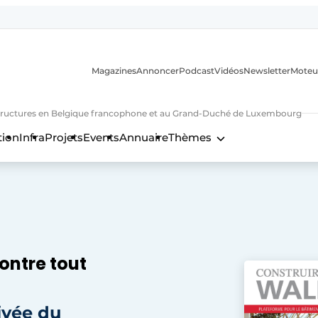
Magazines
Annoncer
Podcast
Vidéos
Newsletter
Moteu
nfrastructures en Belgique francophone et au Grand-Duché de Luxembourg
tion
Infra
Projets
Events
Annuaire
Thèmes
n
contre tout
rivée du