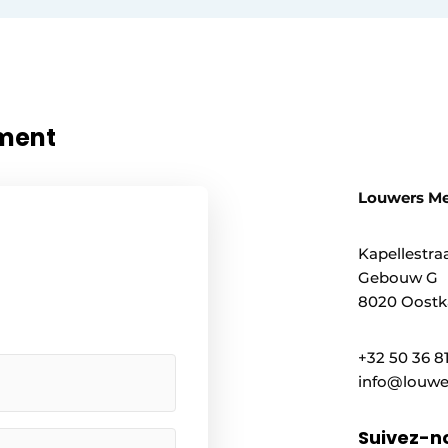
ment
Louwers M
Kapellestraa
Gebouw G
8020 Oostk
+32 50 36 8
info@louwe
Suivez-n