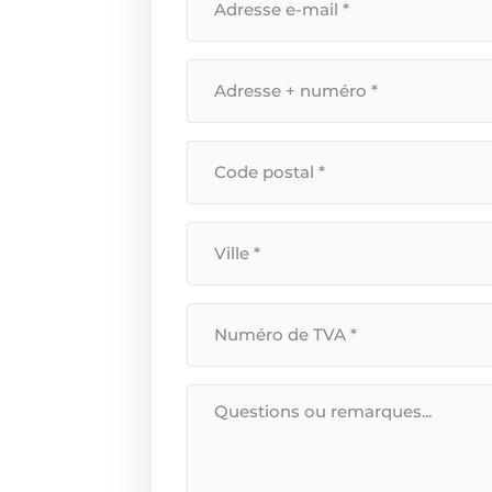
e-
mailadres
*
Straatnaam
+
huisnummer
*
Postcode
*
Plaats
*
BTW
Nummer
*
Bericht