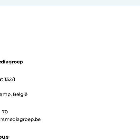
ediagroep
t 132/1
amp, België
1 70
rsmediagroep.be
ous