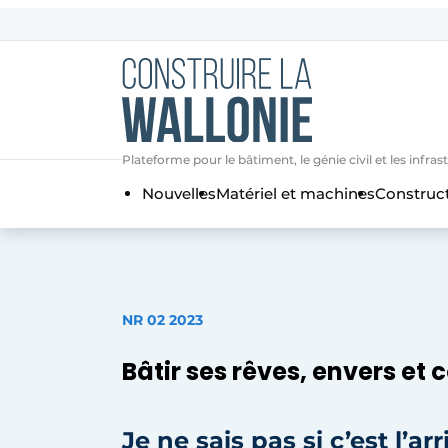
Contact
Contact direct
Emploi
Plateforme pour le bâtiment, le génie civil et les i
Enregistrer une offre d’emploi
Nouvelles
Matériel et machines
Construc
Entreprises
Merci de votre inscriptio
S’inscrire
Home
Meest gelezen
Newsletter
NR 02 2023
Podcasts
Bâtir ses rêves, envers et 
Privacy / Cookie statement
S’inscrire à l’événement
Je ne sais pas si c’est l’ar
S’inscrire