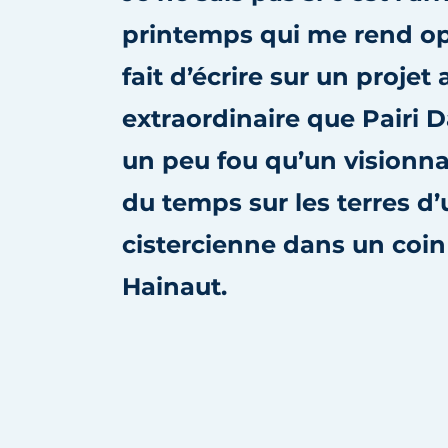
Termes et conditions
printemps qui me rend opt
Video’s
fait d’écrire sur un projet 
extraordinaire que Pairi D
un peu fou qu’un visionnai
du temps sur les terres d
cistercienne dans un coi
Hainaut.