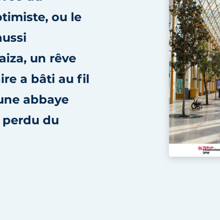
imiste, ou le
aussi
aiza, un rêve
re a bâti au fil
’une abbaye
n perdu du