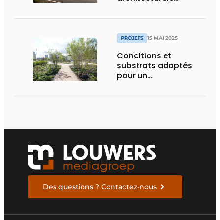
construit en moins
d’un an
PROJETS
15 MAI 2025
Conditions et
substrats adaptés
pour un
aménagement
d’espace vert à
rendement optimal et
une gestion de l’eau
efficace
Des questions ? Contactez-nous