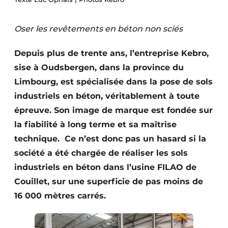
Termes et conditions
Oser les revêtements en béton non sciés
Video’s
Depuis plus de trente ans, l’entreprise Kebro,
sise à Oudsbergen, dans la province du
Construction bois
Limbourg, est spécialisée dans la pose de sols
industriels en béton, véritablement à toute
Contrôle d’accès
épreuve. Son image de marque est fondée sur
Éclairage
la fiabilité à long terme et sa maîtrise
technique. Ce n’est donc pas un hasard si la
Fondations
société a été chargée de réaliser les sols
industriels en béton dans l’usine FILAO de
Façades
Couillet, sur une superficie de pas moins de
Géotextiles
16 000 mètres carrés.
Infrastructures souterraines et égouttage