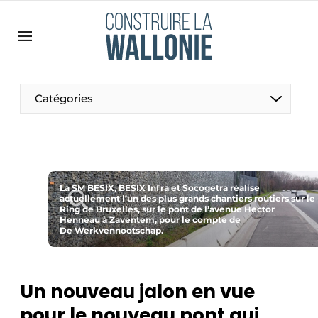
Contact
Contact direct
Emploi
Catégories
Enregistrer une offre d’emploi
Entreprises
Merci de votre inscription
S’inscrire
Home
Meest gelezen
La SM BESIX, BESIX Infra et Socogetra réalise
actuellement l’un des plus grands chantiers routiers sur le
Ring de Bruxelles, sur le pont de l’avenue Hector
Newsletter
Henneau à Zaventem, pour le compte de
De Werkvennootschap.
Podcasts
Privacy / Cookie statement
Un nouveau jalon en vue
S’inscrire à l’événement
pour le nouveau pont qui
S’inscrire