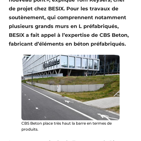
Protection solaire
de projet chez BESIX. Pour les travaux de
soutènement, qui comprennent notamment
Rénovation
plusieurs grands murs en L préfabriqués,
Sécurité incendie
BESIX a fait appel à l’expertise de CBS Beton,
fabricant d’éléments en béton préfabriqués.
Software
Techniques ferroviaires
Travaux ferroviaires
CBS Beton place très haut la barre en termes de
produits.