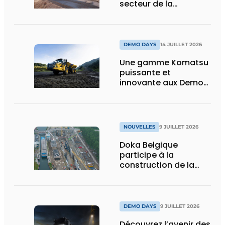
secteur de la
construction :
puissance, efficacité
et vision d’avenir
DEMO DAYS
14 JUILLET 2026
Une gamme Komatsu
puissante et
innovante aux Demo
Days 2026
NOUVELLES
9 JUILLET 2026
Doka Belgique
participe à la
construction de la
nouvelle écluse
d’Obourg
DEMO DAYS
9 JUILLET 2026
Découvrez l’avenir des