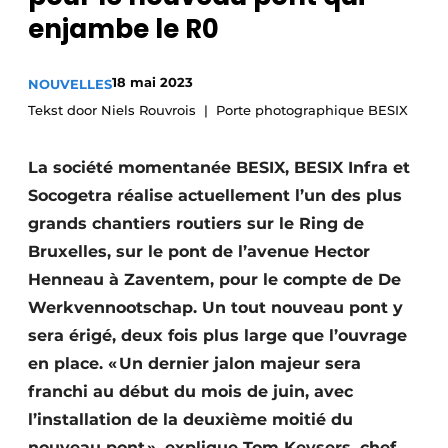
enjambe le R0
Termes et conditions
Video’s
18 mai 2023
NOUVELLES
Tekst door Niels Rouvrois
Porte photographique BESIX
Construction bois
La société momentanée BESIX, BESIX Infra et
Socogetra réalise actuellement l’un des plus
Contrôle d’accès
grands chantiers routiers sur le Ring de
Éclairage
Bruxelles, sur le pont de l’avenue Hector
Henneau à Zaventem, pour le compte de De
Fondations
Werkvennootschap. Un tout nouveau pont y
Façades
sera érigé, deux fois plus large que l’ouvrage
en place. « Un dernier jalon majeur sera
Géotextiles
franchi au début du mois de juin, avec
l’installation de la deuxième moitié du
Infrastructures souterraines et égouttage
nouveau pont », explique Tom Keysers, chef