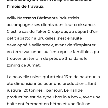
Protection solaire
11 mois de travaux.
Rénovation
Willy Naessens Bâtiments industriels
accompagne ses clients dans leur croissance.
Sécurité incendie
C’est le cas du Teker Group qui, au départ d’un
Software
petit abattoir à Bruxelles, s’est ensuite
développé à Willebroek, avant de s’implanter
Techniques ferroviaires
en terre wallonne, où l’entreprise familiale a pu
trouver un terrain de près de 3 ha dans le
Travaux ferroviaires
zoning de Jumet.
La nouvelle usine, qui atteint 13 m de hauteur, a
été dimensionnée pour une production allant
jusqu’à 120 tonnes… par jour. Le hall de
production est de type « box in a box », avec une
boîte entièrement en béton et une finition