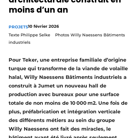
Termes et conditions
moins d’un an
Video’s
10 février 2026
PROJETS
Texte Philippe Selke Photos Willy Naessens Bâtiments
industriels
Construction bois
Pour Teker, une entreprise familiale d’origine
Contrôle d’accès
turque qui transforme de la viande de volaille
Éclairage
halal, Willy Naessens Bâtiments industriels a
construit à Jumet un nouveau hall de
Fondations
production avec bureaux pour une surface
Façades
totale de non moins de 10 000 m2. Une fois de
plus, préfabrication et intégration verticale
Géotextiles
des différents métiers au sein du groupe
Willy Naessens ont fait des miracles, le
Infrastructures souterraines et égouttage
bâtiment ayant été livré après seulement