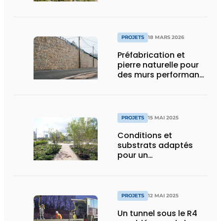
surpopulation
carcérale
PROJETS
18 MARS 2026
Préfabrication et
pierre naturelle pour
des murs performants
et esthétiques
PROJETS
15 MAI 2025
Conditions et
substrats adaptés
pour un
aménagement
d’espace vert à
rendement optimal et
une gestion de l’eau
PROJETS
12 MAI 2025
efficace
Un tunnel sous le R4