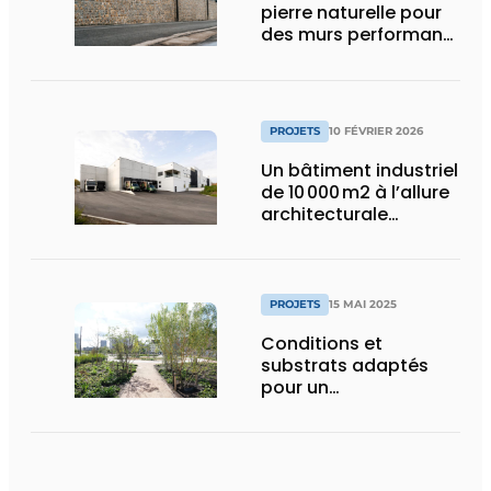
pierre naturelle pour
des murs performants
et esthétiques
PROJETS
10 FÉVRIER 2026
Un bâtiment industriel
de 10 000 m2 à l’allure
architecturale
construit en moins
d’un an
PROJETS
15 MAI 2025
Conditions et
substrats adaptés
pour un
aménagement
d’espace vert à
rendement optimal et
une gestion de l’eau