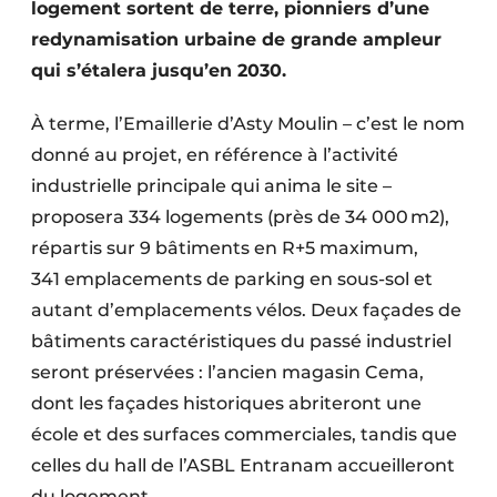
logement sortent de terre, pionniers d’une
Protection solaire
redynamisation urbaine de grande ampleur
qui s’étalera jusqu’en 2030.
Rénovation
Sécurité incendie
À terme, l’Emaillerie d’Asty Moulin – c’est le nom
donné au projet, en référence à l’activité
Software
industrielle principale qui anima le site –
proposera 334 logements (près de 34 000 m2),
Techniques ferroviaires
répartis sur 9 bâtiments en R+5 maximum,
Travaux ferroviaires
341 emplacements de parking en sous-sol et
autant d’emplacements vélos. Deux façades de
bâtiments caractéristiques du passé industriel
seront préservées : l’ancien magasin Cema,
dont les façades historiques abriteront une
école et des surfaces commerciales, tandis que
celles du hall de l’ASBL Entranam accueilleront
du logement.