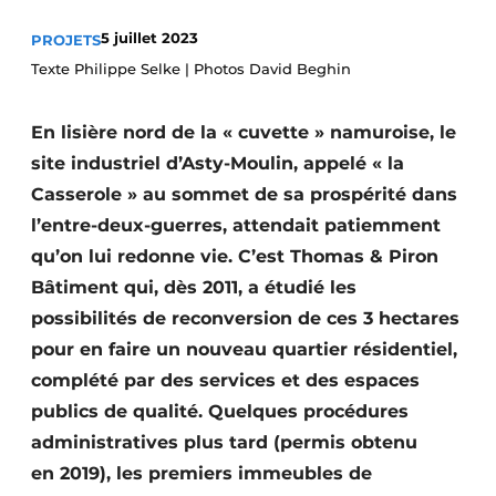
Termes et conditions
5 juillet 2023
PROJETS
Video’s
Texte Philippe Selke | Photos David Beghin
En lisière nord de la « cuvette » namuroise, le
site industriel d’Asty-Moulin, appelé « la
Construction bois
Casserole » au sommet de sa prospérité dans
Contrôle d’accès
l’entre-deux-guerres, attendait patiemment
qu’on lui redonne vie. C’est Thomas & Piron
Éclairage
Bâtiment qui, dès 2011, a étudié les
possibilités de reconversion de ces 3 hectares
Fondations
pour en faire un nouveau quartier résidentiel,
Façades
complété par des services et des espaces
publics de qualité. Quelques procédures
Géotextiles
administratives plus tard (permis obtenu
Infrastructures souterraines et égouttage
en 2019), les premiers immeubles de