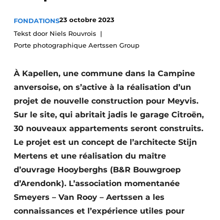
Termes et conditions
23 octobre 2023
FONDATIONS
Video’s
Tekst door Niels Rouvrois
Porte photographique Aertssen Group
À Kapellen, une commune dans la Campine
Construction bois
anversoise, on s’active à la réalisation d’un
Contrôle d’accès
projet de nouvelle construction pour Meyvis.
Sur le site, qui abritait jadis le garage Citroën,
Éclairage
30 nouveaux appartements seront construits.
Fondations
Le projet est un concept de l’architecte Stijn
Mertens et une réalisation du maître
Façades
d’ouvrage Hooyberghs (B&R Bouwgroep
d’Arendonk). L’association momentanée
Géotextiles
Smeyers – Van Rooy – Aertssen a les
Infrastructures souterraines et égouttage
connaissances et l’expérience utiles pour