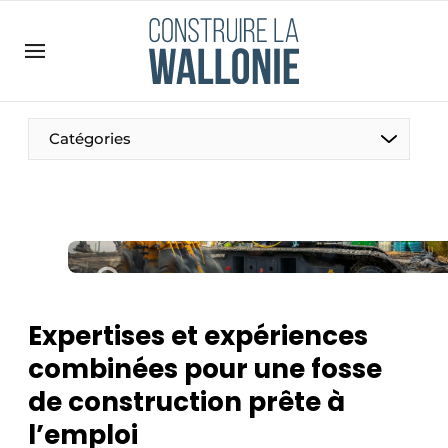
Contact
Contact direct
Emploi
Catégories
Enregistrer une offre d’emploi
Entreprises
Merci de votre inscription
S’inscrire
Home
Meest gelezen
Newsletter
Expertises et expériences
Podcasts
combinées pour une fosse
Privacy / Cookie statement
de construction prête à
S’inscrire à l’événement
l’emploi
S’inscrire