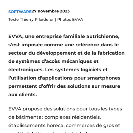
Termes et conditions
27 novembre 2023
SOFTWARE
Video’s
Texte Thierry Pfleiderer | Photos EVVA
EVVA, une entreprise familiale autrichienne,
s’est imposée comme une référence dans le
Construction bois
secteur du développement et de la fabrication
Contrôle d’accès
de systèmes d’accès mécaniques et
électroniques. Les systèmes logiciels et
Éclairage
l’utilisation d’applications pour smartphones
Fondations
permettent d’offrir des solutions sur mesure
aux clients.
Façades
EVVA propose des solutions pour tous les types
Géotextiles
de bâtiments : complexes résidentiels,
établissements horeca, commerces de gros et
Infrastructures souterraines et égouttage