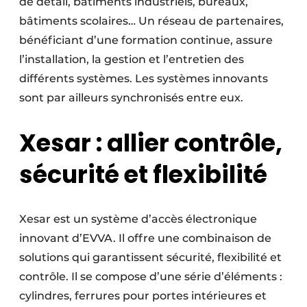
de détail, bâtiments industriels, bureaux,
Protection solaire
bâtiments scolaires… Un réseau de partenaires,
bénéficiant d’une formation continue, assure
Rénovation
l’installation, la gestion et l’entretien des
Sécurité incendie
différents systèmes. Les systèmes innovants
sont par ailleurs synchronisés entre eux.
Software
Xesar : allier contrôle,
Techniques ferroviaires
sécurité et flexibilité
Travaux ferroviaires
Xesar est un système d’accès électronique
innovant d’EVVA. Il offre une combinaison de
solutions qui garantissent sécurité, flexibilité et
contrôle. Il se compose d’une série d’éléments :
cylindres, ferrures pour portes intérieures et