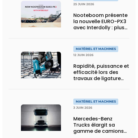
25 JUIN 2026
Nooteboom présente
la nouvelle EURO-PX3
avec Interdolly : plus
de charge utile, plus
de flexibilité pour le
transport spécial
MATÉRIEL ET MACHINES
12 JUIN 2026
Rapidité, puissance et
efficacité lors des
travaux de ligature
d’acier d’armature
MATÉRIEL ET MACHINES
3 JUIN 2026
Mercedes-Benz
Trucks élargit sa
gamme de camions
électriques avec une