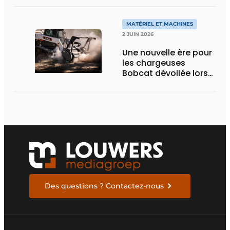
nouvelle variante
eActros Lowliner
MATÉRIEL ET MACHINES
2 JUIN 2026
Une nouvelle ère pour
les chargeuses
Bobcat dévoilée lors
des Demo Days 2026
Des questions ? Contactez-nous