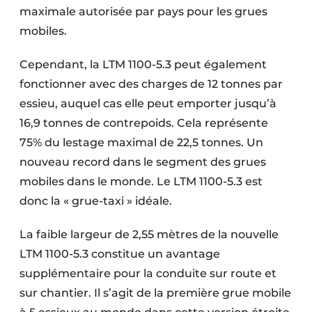
maximale autorisée par pays pour les grues
Protection solaire
mobiles.
Rénovation
Cependant, la LTM 1100-5.3 peut également
Sécurité incendie
fonctionner avec des charges de 12 tonnes par
essieu, auquel cas elle peut emporter jusqu’à
Software
16,9 tonnes de contrepoids. Cela représente
Techniques ferroviaires
75% du lestage maximal de 22,5 tonnes. Un
nouveau record dans le segment des grues
Travaux ferroviaires
mobiles dans le monde. Le LTM 1100-5.3 est
donc la « grue-taxi » idéale.
La faible largeur de 2,55 mètres de la nouvelle
LTM 1100-5.3 constitue un avantage
supplémentaire pour la conduite sur route et
sur chantier. Il s’agit de la première grue mobile