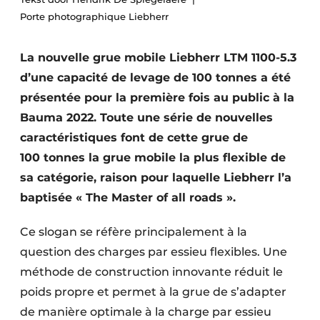
Termes et conditions
Porte photographique Liebherr
Video’s
La nouvelle grue mobile Liebherr LTM 1100-5.3
d’une capacité de levage de 100 tonnes a été
présentée pour la première fois au public à la
Construction bois
Bauma 2022. Toute une série de nouvelles
caractéristiques font de cette grue de
Contrôle d’accès
100 tonnes la grue mobile la plus flexible de
Éclairage
sa catégorie, raison pour laquelle Liebherr l’a
baptisée « The Master of all roads ».
Fondations
Ce slogan se réfère principalement à la
Façades
question des charges par essieu flexibles. Une
Géotextiles
méthode de construction innovante réduit le
poids propre et permet à la grue de s’adapter
Infrastructures souterraines et égouttage
de manière optimale à la charge par essieu