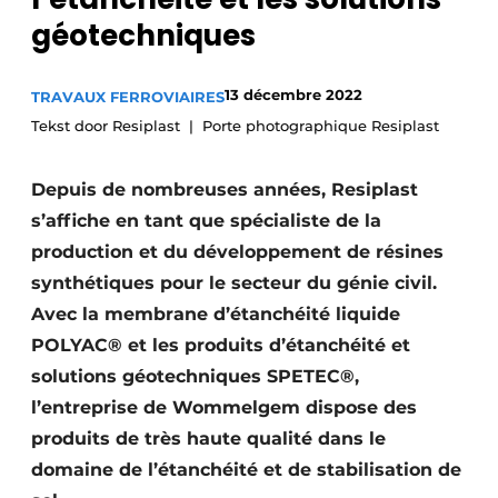
Termes et conditions
géotechniques
Video’s
13 décembre 2022
TRAVAUX FERROVIAIRES
Tekst door Resiplast
Porte photographique Resiplast
Construction bois
Depuis de nombreuses années, Resiplast
Contrôle d’accès
s’affiche en tant que spécialiste de la
production et du développement de résines
Éclairage
synthétiques pour le secteur du génie civil.
Avec la membrane d’étanchéité liquide
Fondations
POLYAC® et les produits d’étanchéité et
Façades
solutions géotechniques SPETEC®,
l’entreprise de Wommelgem dispose des
Géotextiles
produits de très haute qualité dans le
domaine de l’étanchéité et de stabilisation de
Infrastructures souterraines et égouttage