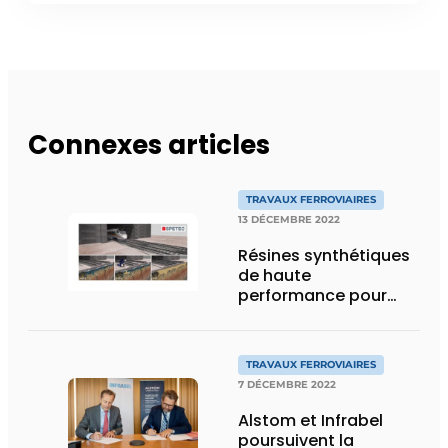
Connexes articles
TRAVAUX FERROVIAIRES
13 DÉCEMBRE 2022
Résines synthétiques
de haute
performance pour
l’étanchéité et les
solutions
géotechniques
TRAVAUX FERROVIAIRES
7 DÉCEMBRE 2022
Alstom et Infrabel
poursuivent la