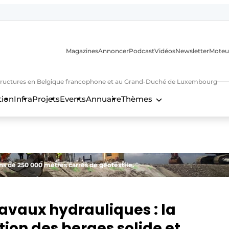
Magazines
Annoncer
Podcast
Vidéos
Newsletter
Moteu
nfrastructures en Belgique francophone et au Grand-Duché de Luxembourg
tion
Infra
Projets
Events
Annuaire
Thèmes
n
ns de 250 000 mètres carrés de géotextile.
ravaux hydrauliques : la
ion des berges solide et