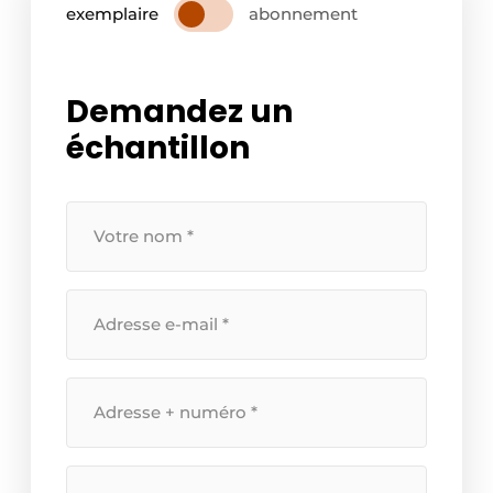
exemplaire
abonnement
Demandez un
échantillon
Uw
naam
*
Uw
e-
mailadres
*
Straatnaam
+
huisnummer
*
Postcode
*