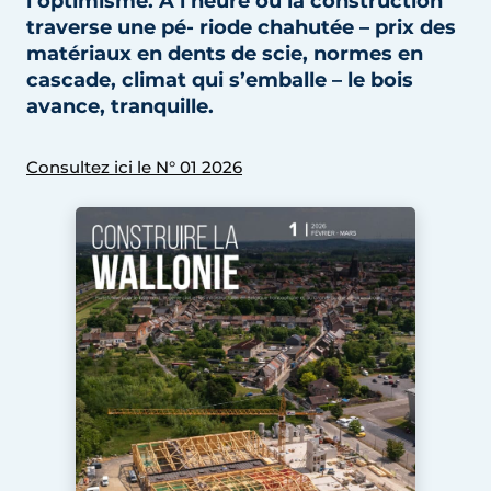
l’optimisme. À l’heure où la construction
Termes et conditions
traverse une pé- riode chahutée – prix des
matériaux en dents de scie, normes en
Video’s
cascade, climat qui s’emballe – le bois
avance, tranquille.
Construction bois
Consultez ici le N° 01 2026
Contrôle d’accès
Éclairage
Fondations
Façades
Géotextiles
Infrastructures souterraines et égouttage