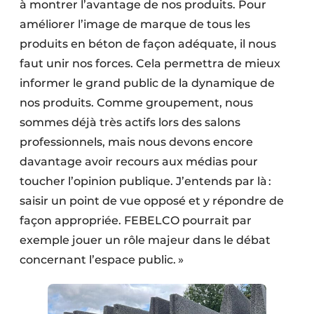
à montrer l’avantage de nos produits. Pour
Protection solaire
améliorer l’image de marque de tous les
produits en béton de façon adéquate, il nous
Rénovation
faut unir nos forces. Cela permettra de mieux
Sécurité incendie
informer le grand public de la dynamique de
nos produits. Comme groupement, nous
Software
sommes déjà très actifs lors des salons
Techniques ferroviaires
professionnels, mais nous devons encore
davantage avoir recours aux médias pour
Travaux ferroviaires
toucher l’opinion publique. J’entends par là :
saisir un point de vue opposé et y répondre de
façon appropriée. FEBELCO pourrait par
exemple jouer un rôle majeur dans le débat
concernant l’espace public. »