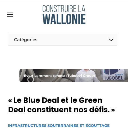
Contact
Contact direct
Emploi
Catégories
Enregistrer une offre d’emploi
Entreprises
Merci de votre inscription
S’inscrire
Home
Meest gelezen
Evert Lemmens (photo : Tubobel Group)
Newsletter
Podcasts
« Le Blue Deal et le Green
Privacy / Cookie statement
Deal constituent nos défis. »
S’inscrire à l’événement
S’inscrire
INFRASTRUCTURES SOUTERRAINES ET ÉGOUTTAGE