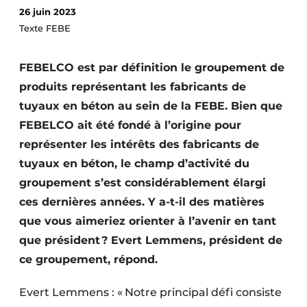
26 juin 2023
Termes et conditions
Texte FEBE
Video’s
FEBELCO est par définition le groupement de
produits représentant les fabricants de
Construction bois
tuyaux en béton au sein de la FEBE. Bien que
FEBELCO ait été fondé à l’origine pour
Contrôle d’accès
représenter les intérêts des fabricants de
tuyaux en béton, le champ d’activité du
Éclairage
groupement s’est considérablement élargi
Fondations
ces dernières années. Y a-t-il des matières
que vous aimeriez orienter à l’avenir en tant
Façades
que président ? Evert Lemmens, président de
Géotextiles
ce groupement, répond.
Infrastructures souterraines et égouttage
Evert Lemmens : « Notre principal défi consiste