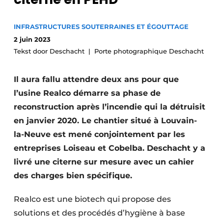
Termes et conditions
INFRASTRUCTURES SOUTERRAINES ET ÉGOUTTAGE
Video’s
2 juin 2023
Tekst door Deschacht
Porte photographique Deschacht
Construction bois
Il aura fallu attendre deux ans pour que
l’usine Realco démarre sa phase de
Contrôle d’accès
reconstruction après l’incendie qui la détruisit
Éclairage
en janvier 2020. Le chantier situé à Louvain-
la-Neuve est mené conjointement par les
Fondations
entreprises Loiseau et Cobelba. Deschacht y a
livré une citerne sur mesure avec un cahier
Façades
des charges bien spécifique.
Géotextiles
Realco est une biotech qui propose des
Infrastructures souterraines et égouttage
solutions et des procédés d’hygiène à base