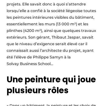
projets. Elle savait donc à quoi s’attendre
Protection solaire
lorsqu’elle a confié à la société liégeoise toutes
Rénovation
les peintures intérieures visibles du bâtiment,
essentiellement les murs (13 000 m²) et les
Sécurité incendie
plinthes (4200 m²), ainsi que quelques travaux
Software
extérieurs. Son gérant, Thibaut Jaspar, savait
que le niveau d’exigence serait élevé car il
Techniques ferroviaires
connaissait aussi l’architecte du projet, ayant
été l’élève de Philippe Samyn à la
Travaux ferroviaires
Solvay Business School…
Une peinture qui joue
plusieurs rôles
« Dans un bâtiment, la peinture et les choix de