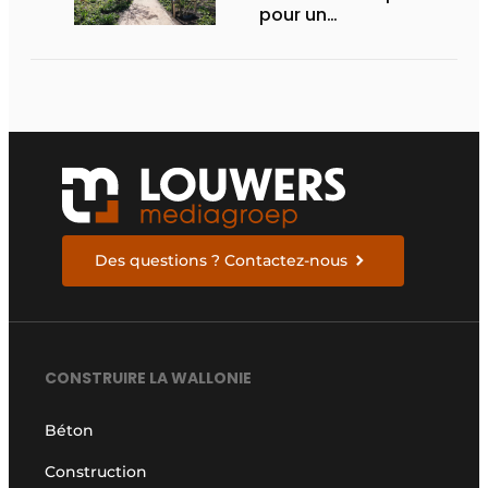
pour un
aménagement
d’espace vert à
rendement optimal et
une gestion de l’eau
efficace
Des questions ? Contactez-nous
CONSTRUIRE LA WALLONIE
Béton
Construction