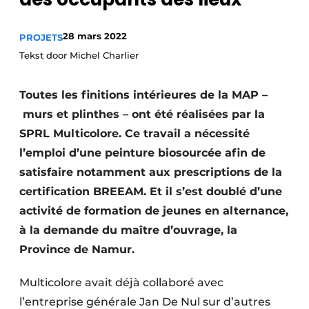
Termes et conditions
28 mars 2022
PROJETS
Video’s
Tekst door Michel Charlier
Toutes les finitions intérieures de la MAP –
Construction bois
murs et plinthes – ont été réalisées par la
SPRL Multicolore. Ce travail a nécessité
Contrôle d’accès
l’emploi d’une peinture biosourcée afin de
Éclairage
satisfaire notamment aux prescriptions de la
certification BREEAM. Et il s’est doublé d’une
Fondations
activité de formation de jeunes en alternance,
Façades
à la demande du maître d’ouvrage, la
Province de Namur.
Géotextiles
Multicolore avait déjà collaboré avec
Infrastructures souterraines et égouttage
l’entreprise générale Jan De Nul sur d’autres