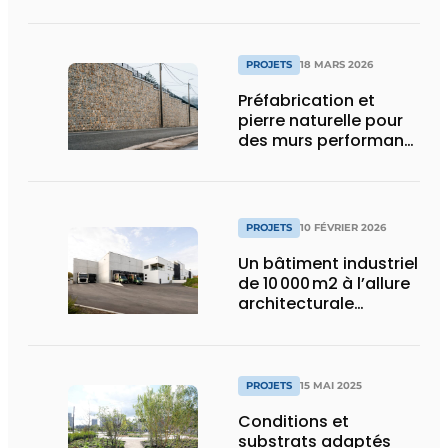
surpopulation
carcérale
PROJETS
18 MARS 2026
Préfabrication et
pierre naturelle pour
des murs performants
et esthétiques
PROJETS
10 FÉVRIER 2026
Un bâtiment industriel
de 10 000 m2 à l’allure
architecturale
construit en moins
d’un an
PROJETS
15 MAI 2025
Conditions et
substrats adaptés