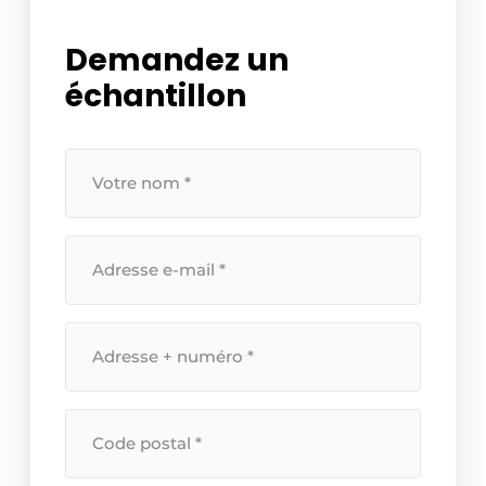
Demandez un
échantillon
Uw
naam
*
Uw
e-
mailadres
*
Straatnaam
+
huisnummer
*
Postcode
*