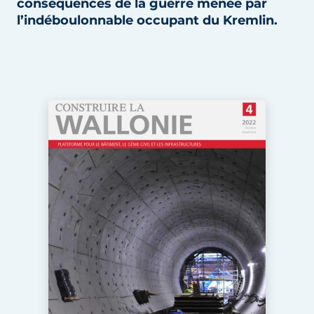
conséquences de la guerre menée par
Termes et conditions
l’indéboulonnable occupant du Kremlin.
Video’s
Construction bois
Contrôle d’accès
Éclairage
Fondations
Façades
Géotextiles
Infrastructures souterraines et égouttage