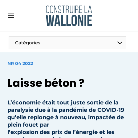
Contact
Contact direct
Emploi
Catégories
Enregistrer une offre d’emploi
Entreprises
Merci de votre inscription
S’inscrire
NR 04 2022
Home
Laisse béton ?
Meest gelezen
Newsletter
L’économie était tout juste sortie de la
Podcasts
paralysie due à la pandémie de COVID-19
Privacy / Cookie statement
qu’elle replonge à nouveau, impactée de
S’inscrire à l’événement
plein fouet par
l’explosion des prix de l’énergie et les
S’inscrire