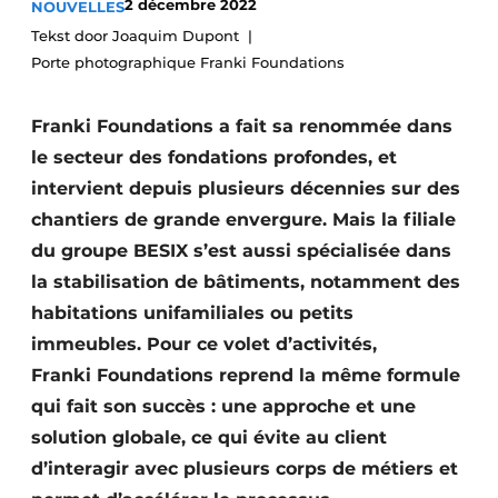
2 décembre 2022
NOUVELLES
Termes et conditions
Tekst door Joaquim Dupont
Video’s
Porte photographique Franki Foundations
Franki Foundations a fait sa renommée dans
le secteur des fondations profondes, et
Construction bois
intervient depuis plusieurs décennies sur des
chantiers de grande envergure. Mais la filiale
Contrôle d’accès
du groupe BESIX s’est aussi spécialisée dans
Éclairage
la stabilisation de bâtiments, notamment des
habitations unifamiliales ou petits
Fondations
immeubles. Pour ce volet d’activités,
Façades
Franki Foundations reprend la même formule
qui fait son succès : une approche et une
Géotextiles
solution globale, ce qui évite au client
d’interagir avec plusieurs corps de métiers et
Infrastructures souterraines et égouttage