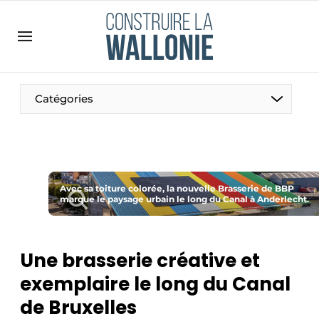
Contact
Contact direct
Emploi
Catégories
Enregistrer une offre d’emploi
Entreprises
Merci de votre inscription
S’inscrire
Home
Meest gelezen
Avec sa toiture colorée, la nouvelle Brasserie de BBP
marque le paysage urbain le long du Canal à Anderlecht.
Newsletter
Podcasts
Une brasserie créative et
Privacy / Cookie statement
exemplaire le long du Canal
S’inscrire à l’événement
de Bruxelles
S’inscrire