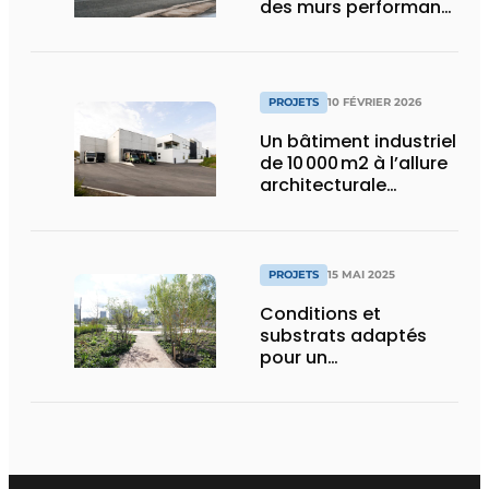
des murs performants
et esthétiques
PROJETS
10 FÉVRIER 2026
Un bâtiment industriel
de 10 000 m2 à l’allure
architecturale
construit en moins
d’un an
PROJETS
15 MAI 2025
Conditions et
substrats adaptés
pour un
aménagement
d’espace vert à
rendement optimal et
une gestion de l’eau
efficace