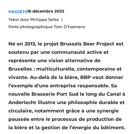
Termes et conditions
16 décembre 2022
PROJETS
Video’s
Tekst door Philippe Selke
Porte photographique Tom D’haenens
Né en 2013, le projet Brussels Beer Project est
Construction bois
soutenu par une communauté active et
Contrôle d’accès
représente une vision alternative de
Bruxelles : multiculturelle, contemporaine et
Éclairage
vivante. Au-delà de la bière, BBP veut donner
l’exemple d’une entreprise responsable. Sa
Fondations
nouvelle Brasserie Port Sud le long du Canal à
Façades
Anderlecht illustre une philosophie durable et
circulaire, notamment grâce à une synergie
Géotextiles
poussée entre le processus de production de
Infrastructures souterraines et égouttage
la bière et la gestion de l’énergie du bâtiment.