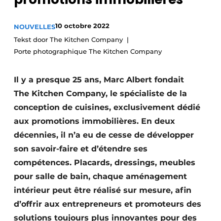
Termes et conditions
10 octobre 2022
NOUVELLES
Video’s
Tekst door The Kitchen Company
Porte photographique The Kitchen Company
Construction bois
Il y a presque 25 ans, Marc Albert fondait
The Kitchen Company, le spécialiste de la
Contrôle d’accès
conception de cuisines, exclusivement dédié
Éclairage
aux promotions immobilières. En deux
décennies, il n’a eu de cesse de développer
Fondations
son savoir-faire et d’étendre ses
compétences. Placards, dressings, meubles
Façades
pour salle de bain, chaque aménagement
Géotextiles
intérieur peut être réalisé sur mesure, afin
d’offrir aux entrepreneurs et promoteurs des
Infrastructures souterraines et égouttage
solutions toujours plus innovantes pour des