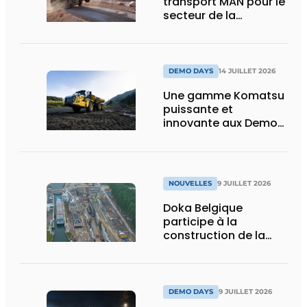
transport MAN pour le
secteur de la
construction :
puissance, efficacité
et vision d’avenir
DEMO DAYS
14 JUILLET 2026
Une gamme Komatsu
puissante et
innovante aux Demo
Days 2026
NOUVELLES
9 JUILLET 2026
Doka Belgique
participe à la
construction de la
nouvelle écluse
d’Obourg
DEMO DAYS
9 JUILLET 2026