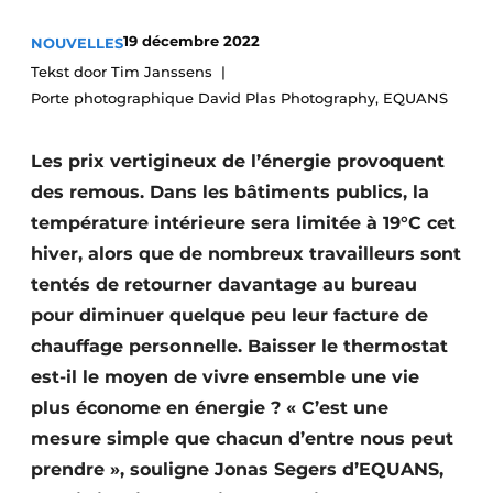
Termes et conditions
19 décembre 2022
NOUVELLES
Video’s
Tekst door Tim Janssens
Porte photographique David Plas Photography, EQUANS
Les prix vertigineux de l’énergie provoquent
Construction bois
des remous. Dans les bâtiments publics, la
Contrôle d’accès
température intérieure sera limitée à 19°C cet
hiver, alors que de nombreux travailleurs sont
Éclairage
tentés de retourner davantage au bureau
pour diminuer quelque peu leur facture de
Fondations
chauffage personnelle. Baisser le thermostat
Façades
est-il le moyen de vivre ensemble une vie
plus économe en énergie ? « C’est une
Géotextiles
mesure simple que chacun d’entre nous peut
Infrastructures souterraines et égouttage
prendre », souligne Jonas Segers d’EQUANS,