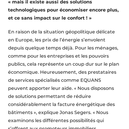
« mais il existe aussi des solutions
Protection solaire
technologiques pour économiser encore plus,
et ce sans impact sur le confort ! »
Rénovation
Sécurité incendie
En raison de la situation géopolitique délicate
en Europe, les prix de l’énergie s’envolent
Software
depuis quelque temps déjà. Pour les ménages,
comme pour les entreprises et les pouvoirs
Techniques ferroviaires
publics, cela représente un coup dur sur le plan
Travaux ferroviaires
économique. Heureusement, des prestataires
de services spécialisés comme EQUANS
peuvent apporter leur aide. « Nous disposons
de solutions permettant de réduire
considérablement la facture énergétique des
bâtiments », explique Jonas Segers. « Nous
examinons les différentes possibilités qui
s’offrent aux promoteurs immobiliers,