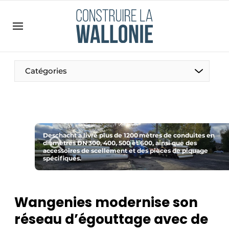
Contact
Contact direct
Emploi
Catégories
Enregistrer une offre d’emploi
Entreprises
Merci de votre inscription
S’inscrire
Home
Meest gelezen
Deschacht a livré plus de 1200 mètres de conduites en
diamètres DN 300, 400, 500 et 600, ainsi que des
accessoires de scellement et des pièces de piquage
Newsletter
spécifiques.
Podcasts
Privacy / Cookie statement
Wangenies modernise son
S’inscrire à l’événement
réseau d’égouttage avec de
S’inscrire