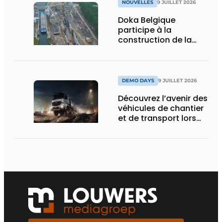
NOUVELLES
9 JUILLET 2026
Doka Belgique
participe à la
construction de la
nouvelle écluse
d’Obourg
DEMO DAYS
9 JUILLET 2026
Découvrez l’avenir des
véhicules de chantier
et de transport lors
des Demo Days