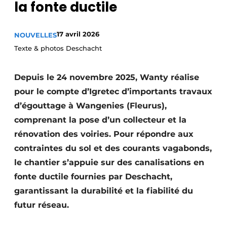
la fonte ductile
Termes et conditions
Video’s
17 avril 2026
NOUVELLES
Texte & photos Deschacht
Depuis le 24 novembre 2025, Wanty réalise
Construction bois
pour le compte d’Igretec d’importants travaux
Contrôle d’accès
d’égouttage à Wangenies (Fleurus),
comprenant la pose d’un collecteur et la
Éclairage
rénovation des voiries. Pour répondre aux
Fondations
contraintes du sol et des courants vagabonds,
le chantier s’appuie sur des canalisations en
Façades
fonte ductile fournies par Deschacht,
garantissant la durabilité et la fiabilité du
Géotextiles
futur réseau.
Infrastructures souterraines et égouttage