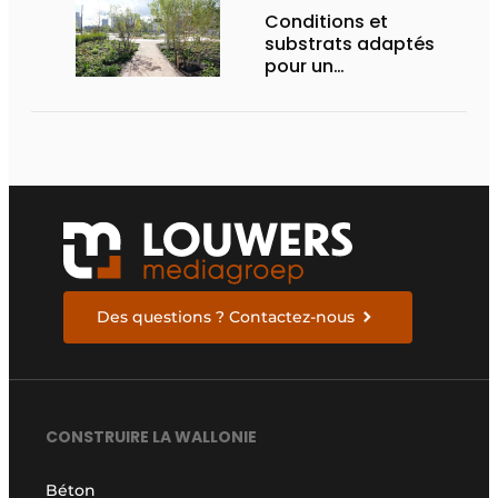
Conditions et
substrats adaptés
pour un
aménagement
d’espace vert à
rendement optimal et
une gestion de l’eau
efficace
Des questions ? Contactez-nous
CONSTRUIRE LA WALLONIE
Béton