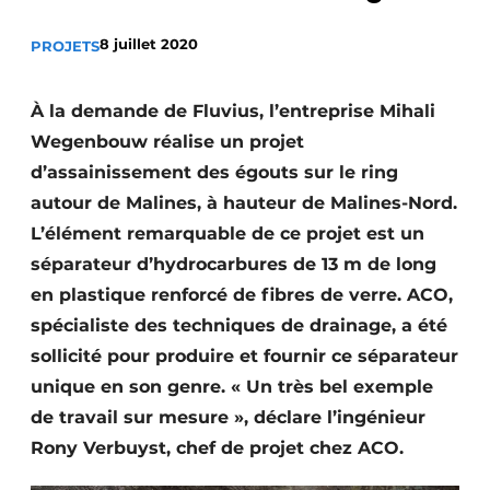
Termes et conditions
8 juillet 2020
PROJETS
Video’s
À la demande de Fluvius, l’entreprise Mihali
Wegenbouw réalise un projet
Construction bois
d’assainissement des égouts sur le ring
autour de Malines, à hauteur de Malines-Nord.
Contrôle d’accès
L’élément remarquable de ce projet est un
séparateur d’hydrocarbures de 13 m de long
Éclairage
en plastique renforcé de fibres de verre. ACO,
Fondations
spécialiste des techniques de drainage, a été
sollicité pour produire et fournir ce séparateur
Façades
unique en son genre. « Un très bel exemple
Géotextiles
de travail sur mesure », déclare l’ingénieur
Rony Verbuyst, chef de projet chez ACO.
Infrastructures souterraines et égouttage