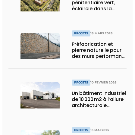
pénitentiaire vert,
éclaircie dans la
surpopulation
carcérale
PROJETS
18 MARS 2026
Préfabrication et
pierre naturelle pour
des murs performants
et esthétiques
PROJETS
10 FÉVRIER 2026
Un bâtiment industriel
de 10 000 m2 à l’allure
architecturale
construit en moins
d’un an
PROJETS
15 MAI 2025