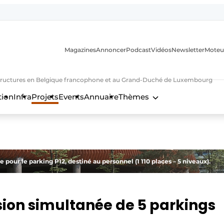
Magazines
Annoncer
Podcast
Vidéos
Newsletter
Moteu
nfrastructures en Belgique francophone et au Grand-Duché de Luxembourg
tion
Infra
Projets
Events
Annuaire
Thèmes
n
pour le parking P12, destiné au personnel (1 110 places – 5 niveaux).
sion simultanée de 5 parkings