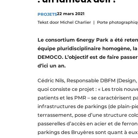
Termes et conditions
22 mars 2021
PROJETS
Video’s
Tekst door Michel Charlier
Porte photographiq
Le consortium 6nergy Park a été retenu
équipe pluridisciplinaire homogène, la
DEMOCO. L’objectif est de faire passer
d’ici un an.
Cédric Nils, Responsable DBFM (Design, 
quoi consiste ce projet : « Les trois nou
patients et les PMR – se caractérisent 
infrastructures de parkings (de plain-pi
terrassement, pose d’une structure co
passerelles d’accès en acier et de ferro
parkings des Bruyères sont quant à eux 