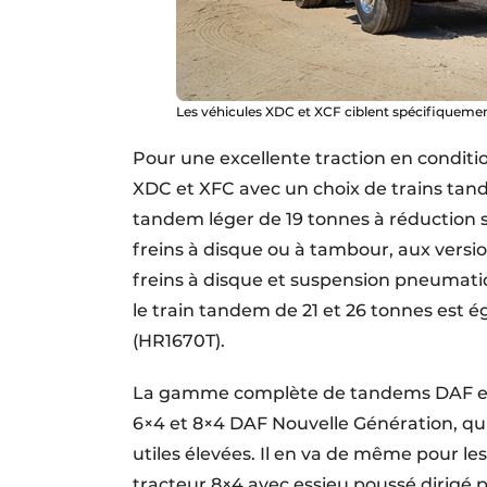
Les véhicules XDC et XCF ciblent spécifiquement
Pour une excellente traction en conditi
XDC et XFC avec un choix de trains tand
tandem léger de 19 tonnes à réduction s
freins à disque ou à tambour, aux versio
freins à disque et suspension pneumatiq
le train tandem de 21 et 26 tonnes est
(HR1670T).
La gamme complète de tandems DAF est
6×4 et 8×4 DAF Nouvelle Génération, qui
utiles élevées. Il en va de même pour le
tracteur 8×4 avec essieu poussé dirigé p