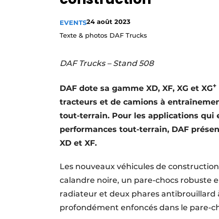
Termes et conditions
24 août 2023
EVENTS
Video’s
Texte & photos DAF Trucks
DAF Trucks – Stand 508
+
DAF dote sa gamme XD, XF, XG et XG
tracteurs et de camions à entraînement
tout-terrain. Pour les applications qu
performances tout-terrain, DAF présen
XD et XF.
Les nouveaux véhicules de constructio
calandre noire, un pare-chocs robuste e
radiateur et deux phares antibrouillard
profondément enfoncés dans le pare-c