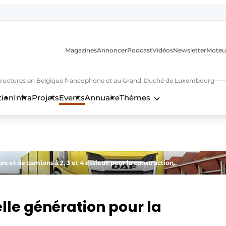
Magazines
Annoncer
Podcast
Vidéos
Newsletter
Moteu
nfrastructures en Belgique francophone et au Grand-Duché de Luxembourg
tion
Infra
Projets
Events
Annuaire
Thèmes
n
et de camions à 2, 3 et 4 essieux pour la construction.
le génération pour la