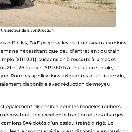
 le secteur de la construction.
ons difficiles, DAF propose les tout nouveaux camions
ems ne nécessitant que peu d’entretien : du train
imple (SR1132T), suspension à ressorts à lames et
ns 21 et 26 tonnes (SR1360T) à réduction simple,
ue. Pour les applications exigeantes et tout-terrain,
 également disponible avec réduction de moyeu
 également disponible pour les modèles routiers
 nécessitent une excellente traction et des charges
s camions 8×4 dotés d’un essieu traîné dirigé. Le
our les transports spéciaux est disponible en version