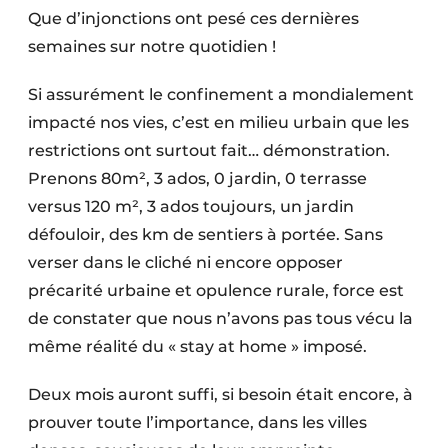
Que d’injonctions ont pesé ces dernières
Protection solaire
semaines sur notre quotidien !
Rénovation
Si assurément le confinement a mondialement
Sécurité incendie
impacté nos vies, c’est en milieu urbain que les
restrictions ont surtout fait… démonstration.
Software
Prenons 80m², 3 ados, 0 jardin, 0 terrasse
Techniques ferroviaires
versus 120 m², 3 ados toujours, un jardin
défouloir, des km de sentiers à portée. Sans
Travaux ferroviaires
verser dans le cliché ni encore opposer
précarité urbaine et opulence rurale, force est
de constater que nous n’avons pas tous vécu la
même réalité du « stay at home » imposé.
Deux mois auront suffi, si besoin était encore, à
prouver toute l’importance, dans les villes