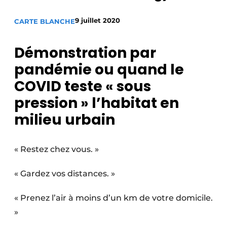
Termes et conditions
9 juillet 2020
CARTE BLANCHE
Video’s
Démonstration par
pandémie ou quand le
Construction bois
COVID teste « sous
pression » l’habitat en
Contrôle d’accès
milieu urbain
Éclairage
Fondations
« Restez chez vous. »
Façades
« Gardez vos distances. »
Géotextiles
« Prenez l’air à moins d’un km de votre domicile.
»
Infrastructures souterraines et égouttage