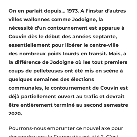
Termes et conditions
On en parlait depuis… 1973. A l’instar d’autres
Video’s
villes wallonnes comme Jodoigne, la
nécessité d’un contournement est apparue à
Couvin dès le début des années septante,
essentiellement pour libérer le centre-ville
Construction bois
des nombreux poids lourds en transit. Mais, à
Contrôle d’accès
la différence de Jodoigne où les tout premiers
coups de pelleteuses ont été mis en scène à
Éclairage
quelques semaines des élections
communales, le contournement de Couvin est
Fondations
déjà partiellement ouvert au trafic et devrait
Façades
être entièrement terminé au second semestre
2020.
Géotextiles
Pourrons-nous emprunter ce nouvel axe pour
Infrastructures souterraines et égouttage
descendre vers la France dès cet été ?
C’est