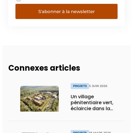
S'abonner à la newsletter
Connexes articles
PROJETS
5 JUIN 2026
Un village
pénitentiaire vert,
éclaircie dans la
surpopulation
carcérale
PROJETS
18 MARS 2026