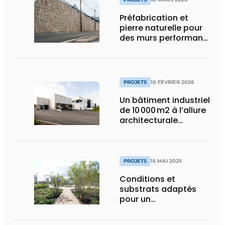
Préfabrication et
pierre naturelle pour
des murs performants
et esthétiques
PROJETS
10 FÉVRIER 2026
Un bâtiment industriel
de 10 000 m2 à l’allure
architecturale
construit en moins
d’un an
PROJETS
15 MAI 2025
Conditions et
substrats adaptés
pour un
aménagement
d’espace vert à