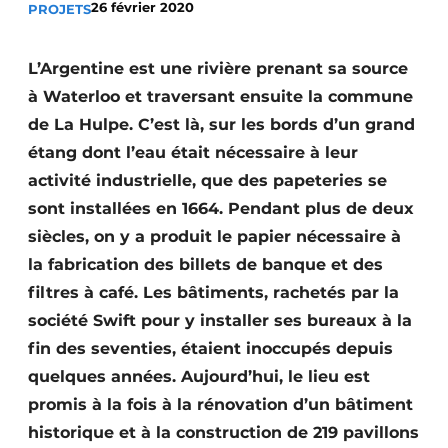
26 février 2020
PROJETS
Termes et conditions
Video’s
L’Argentine est une rivière prenant sa source
à Waterloo et traversant ensuite la commune
de La Hulpe. C’est là, sur les bords d’un grand
étang dont l’eau était nécessaire à leur
Construction bois
activité industrielle, que des papeteries se
Contrôle d’accès
sont installées en 1664. Pendant plus de deux
siècles, on y a produit le papier nécessaire à
Éclairage
la fabrication des billets de banque et des
Fondations
filtres à café. Les bâtiments, rachetés par la
société Swift pour y installer ses bureaux à la
Façades
fin des seventies, étaient inoccupés depuis
quelques années. Aujourd’hui, le lieu est
Géotextiles
promis à la fois à la rénovation d’un bâtiment
Infrastructures souterraines et égouttage
historique et à la construction de 219 pavillons