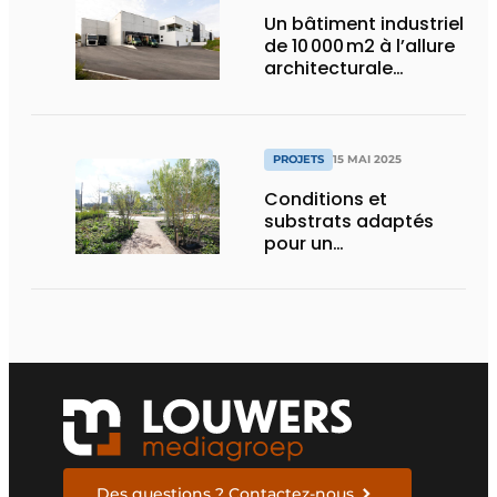
Un bâtiment industriel
de 10 000 m2 à l’allure
architecturale
construit en moins
d’un an
PROJETS
15 MAI 2025
Conditions et
substrats adaptés
pour un
aménagement
d’espace vert à
rendement optimal et
une gestion de l’eau
efficace
Des questions ? Contactez-nous