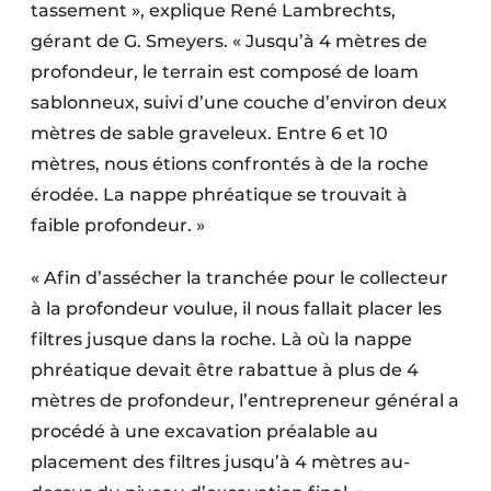
tassement », explique René Lambrechts,
Protection solaire
gérant de G. Smeyers. « Jusqu’à 4 mètres de
Rénovation
profondeur, le terrain est composé de loam
sablonneux, suivi d’une couche d’environ deux
Sécurité incendie
mètres de sable graveleux. Entre 6 et 10
mètres, nous étions confrontés à de la roche
Software
érodée. La nappe phréatique se trouvait à
Techniques ferroviaires
faible profondeur. »
Travaux ferroviaires
« Afin d’assécher la tranchée pour le collecteur
à la profondeur voulue, il nous fallait placer les
filtres jusque dans la roche. Là où la nappe
phréatique devait être rabattue à plus de 4
mètres de profondeur, l’entrepreneur général a
procédé à une excavation préalable au
placement des filtres jusqu’à 4 mètres au-