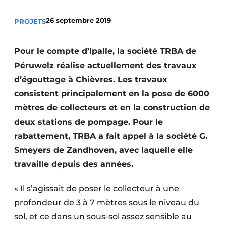
Termes et conditions
26 septembre 2019
PROJETS
Video’s
Pour le compte d’Ipalle, la société TRBA de
Péruwelz réalise actuellement des travaux
Construction bois
d’égouttage à Chièvres. Les travaux
consistent principalement en la pose de 6000
Contrôle d’accès
mètres de collecteurs et en la construction de
deux stations de pompage. Pour le
Éclairage
rabattement, TRBA a fait appel à la société G.
Fondations
Smeyers de Zandhoven, avec laquelle elle
travaille depuis des années.
Façades
« Il s’agissait de poser le collecteur à une
Géotextiles
profondeur de 3 à 7 mètres sous le niveau du
Infrastructures souterraines et égouttage
sol, et ce dans un sous-sol assez sensible au