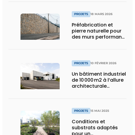
carcérale
PROJETS
18 MARS 2026
Préfabrication et
pierre naturelle pour
des murs performants
et esthétiques
PROJETS
10 FÉVRIER 2026
Un bâtiment industriel
de 10 000 m2 à l’allure
architecturale
construit en moins
d’un an
PROJETS
15 MAI 2025
Conditions et
substrats adaptés
pour un