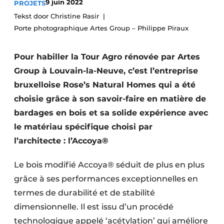
9 juin 2022
PROJETS
Termes et conditions
Tekst door Christine Rasir
Video’s
Porte photographique Artes Group – Philippe Piraux
Pour habiller la Tour Agro rénovée par Artes
Group à Louvain-la-Neuve, c’est l’entreprise
Construction bois
bruxelloise Rose’s Natural Homes qui a été
choisie grâce à son savoir-faire en matière de
Contrôle d’accès
bardages en bois et sa solide expérience avec
Éclairage
le matériau spécifique choisi par
l’architecte : l’Accoya®
Fondations
Le bois modifié Accoya® séduit de plus en plus
Façades
grâce à ses performances exceptionnelles en
Géotextiles
termes de durabilité et de stabilité
dimensionnelle. Il est issu d’un procédé
Infrastructures souterraines et égouttage
technologique appelé ‘acétylation’ qui améliore