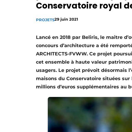
Conservatoire royal d
Termes et conditions
Video’s
29 juin 2021
PROJETS
Lancé en 2018 par Beliris, le maitre d’o
concours d’architecture a été rempor
ARCHITECTS-FVWW. Ce projet poursuit u
cet ensemble à haute valeur patrimoni
usagers. Le projet prévoit désormais 
maisons du Conservatoire situées sur la
millions d’euros supplémentaires au bu