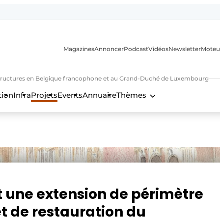
Magazines
Annoncer
Podcast
Vidéos
Newsletter
Moteu
nfrastructures en Belgique francophone et au Grand-Duché de Luxembourg
tion
Infra
Projets
Events
Annuaire
Thèmes
n
 une extension de périmètre
et de restauration du