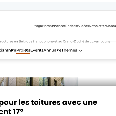
Magazines
Annoncer
Podcast
Vidéos
Newsletter
Moteu
nfrastructures en Belgique francophone et au Grand-Duché de Luxembourg
tion
Infra
Projets
Events
Annuaire
Thèmes
n
our les toitures avec une
ent 17°