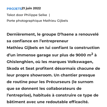
Termes et conditions
21 juin 2022
PROJETS
Video’s
Tekst door Philippe Selke
Porte photographique Mathieu Gijbels
Dernièrement, le groupe D’haene a renouvelé
Construction bois
sa confiance en l’entrepreneur
Contrôle d’accès
Mathieu Gijbels en lui confiant la construction
2
d’un immense garage sur plus de 9000 m
à
Éclairage
Ghislenghien, où les marques Volkswagen,
Skoda et Seat profitent désormais chacune de
Fondations
leur propre showroom. Un chantier presque
Façades
de routine pour les Précurseurs (le surnom
que se donnent les collaborateurs de
Géotextiles
l’entreprise), habitués à construire ce type de
Infrastructures souterraines et égouttage
bâtiment avec une redoutable efficacité.