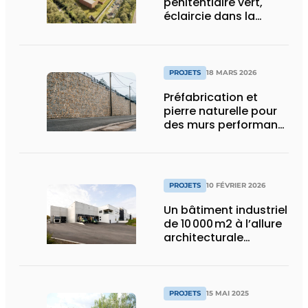
pénitentiaire vert,
éclaircie dans la
surpopulation
carcérale
PROJETS
18 MARS 2026
Préfabrication et
pierre naturelle pour
des murs performants
et esthétiques
PROJETS
10 FÉVRIER 2026
Un bâtiment industriel
de 10 000 m2 à l’allure
architecturale
construit en moins
d’un an
PROJETS
15 MAI 2025