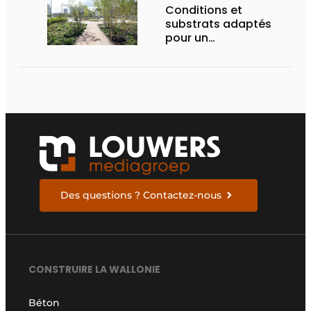
Conditions et
substrats adaptés
pour un
aménagement
d’espace vert à
rendement optimal et
une gestion de l’eau
efficace
Des questions ? Contactez-nous
CONSTRUIRE LA WALLONIE
Béton