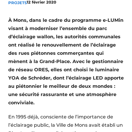
12 février 2020
PROJETS
Termes et conditions
Video’s
À Mons, dans le cadre du programme e-LUMin
visant à moderniser l’ensemble du parc
d’éclairage wallon, les autorités communales
ont réalisé le renouvellement de l’éclairage
Construction bois
des rues piétonnes commerçantes qui
Contrôle d’accès
mènent à la Grand-Place. Avec le gestionnaire
de réseau ORES, elles ont choisi le luminaire
Éclairage
YOA de Schréder, dont l’éclairage LED apporte
Fondations
au piétonnier le meilleur de deux mondes :
une sécurité rassurante et une atmosphère
Façades
conviviale.
Géotextiles
En 1995 déjà, consciente de l’importance de
Infrastructures souterraines et égouttage
l’éclairage public, la Ville de Mons avait établi un