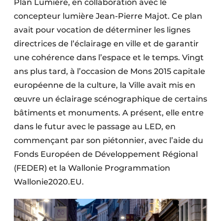
Plan Lumière, en collaboration avec le
Protection solaire
concepteur lumière Jean-Pierre Majot. Ce plan
avait pour vocation de déterminer les lignes
Rénovation
directrices de l’éclairage en ville et de garantir
Sécurité incendie
une cohérence dans l’espace et le temps. Vingt
ans plus tard, à l’occasion de Mons 2015 capitale
Software
européenne de la culture, la Ville avait mis en
Techniques ferroviaires
œuvre un éclairage scénographique de certains
bâtiments et monuments. A présent, elle entre
Travaux ferroviaires
dans le futur avec le passage au LED, en
commençant par son piétonnier, avec l’aide du
Fonds Européen de Développement Régional
(FEDER) et la Wallonie Programmation
Wallonie2020.EU.