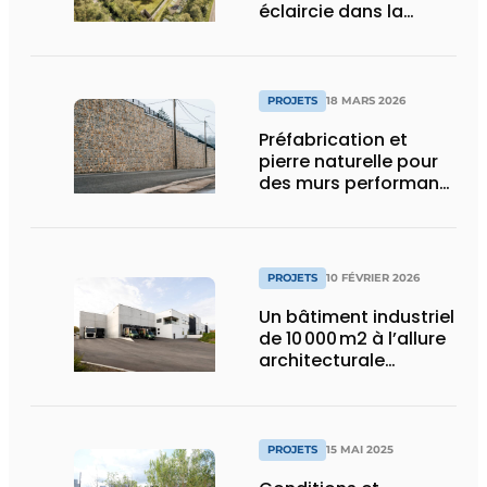
éclaircie dans la
surpopulation
carcérale
PROJETS
18 MARS 2026
Préfabrication et
pierre naturelle pour
des murs performants
et esthétiques
PROJETS
10 FÉVRIER 2026
Un bâtiment industriel
de 10 000 m2 à l’allure
architecturale
construit en moins
d’un an
PROJETS
15 MAI 2025