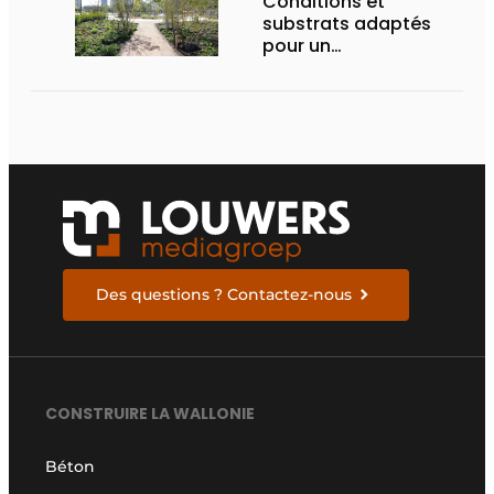
Conditions et
substrats adaptés
pour un
aménagement
d’espace vert à
rendement optimal et
une gestion de l’eau
efficace
Des questions ? Contactez-nous
CONSTRUIRE LA WALLONIE
Béton