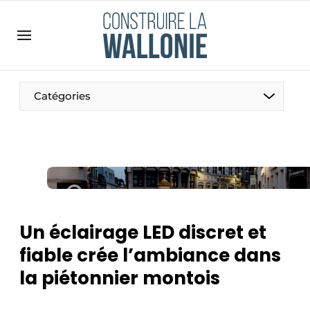
Contact
Contact direct
Emploi
Catégories
Enregistrer une offre d’emploi
Entreprises
Merci de votre inscription
S’inscrire
Home
Meest gelezen
Newsletter
Un éclairage LED discret et
Podcasts
fiable crée l’ambiance dans
Privacy / Cookie statement
la piétonnier montois
S’inscrire à l’événement
S’inscrire