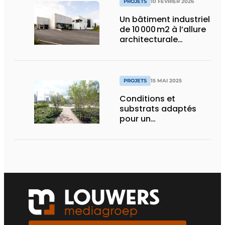
PROJETS
10 FÉVRIER 2026
Un bâtiment industriel
de 10 000 m2 à l’allure
architecturale
construit en moins
d’un an
PROJETS
15 MAI 2025
Conditions et
substrats adaptés
pour un
aménagement
d’espace vert à
rendement optimal et
une gestion de l’eau
efficace