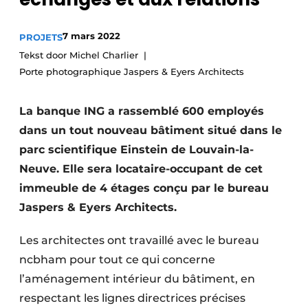
Termes et conditions
7 mars 2022
PROJETS
Video’s
Tekst door Michel Charlier
Porte photographique Jaspers & Eyers Architects
Construction bois
La banque ING a rassemblé 600 employés
dans un tout nouveau bâtiment situé dans le
Contrôle d’accès
parc scientifique Einstein de Louvain-la-
Éclairage
Neuve. Elle sera locataire-occupant de cet
immeuble de 4 étages conçu par le bureau
Fondations
Jaspers & Eyers Architects.
Façades
Les architectes ont travaillé avec le bureau
ncbham pour tout ce qui concerne
Géotextiles
l’aménagement intérieur du bâtiment, en
Infrastructures souterraines et égouttage
respectant les lignes directrices précises