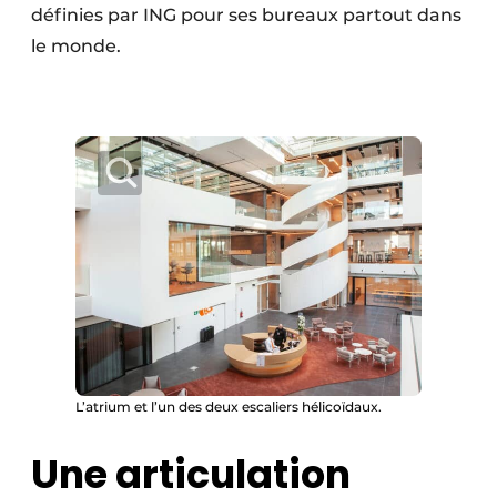
définies par ING pour ses bureaux partout dans
Protection solaire
le monde.
Rénovation
Sécurité incendie
Software
Techniques ferroviaires
Travaux ferroviaires
L’atrium et l’un des deux escaliers hélicoïdaux.
Une articulation