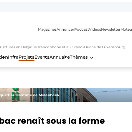
Magazines
Annoncer
Podcast
Vidéos
Newsletter
Moteu
nfrastructures en Belgique francophone et au Grand-Duché de Luxembourg
tion
Infra
Projets
Events
Annuaire
Thèmes
n
 quartier Maritime de Molenbeek.
bac renaît sous la forme