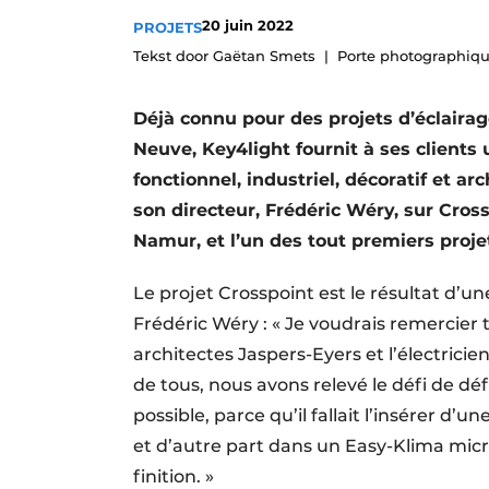
Termes et conditions
20 juin 2022
PROJETS
Tekst door Gaëtan Smets
Porte photographiqu
Video’s
Déjà connu pour des projets d’éclairag
Neuve, Key4light fournit à ses clients 
fonctionnel, industriel, décoratif et ar
son directeur, Frédéric Wéry, sur Cro
Namur, et l’un des tout premiers proj
Le projet Crosspoint est le résultat d’un
Frédéric Wéry : « Je voudrais remercier t
architectes Jaspers-Eyers et l’électricien 
de tous, nous avons relevé le défi de déf
possible, parce qu’il fallait l’insérer d’
et d’autre part dans un Easy-Klima mi
finition. »