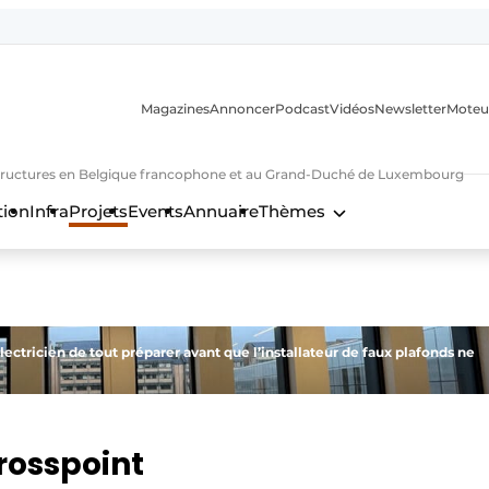
Magazines
Annoncer
Podcast
Vidéos
Newsletter
Moteu
nfrastructures en Belgique francophone et au Grand-Duché de Luxembourg
tion
Infra
Projets
Events
Annuaire
Thèmes
n
lectricien de tout préparer avant que l’installateur de faux plafonds ne
rosspoint