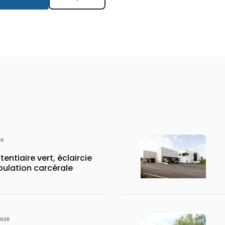
26
tentiaire vert, éclaircie
pulation carcérale
2026