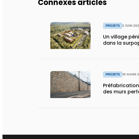
Connexes articles
PROJETS
5 JUIN 20
Un village péni
dans la surpo
PROJETS
18 MARS 
Préfabrication
des murs perf