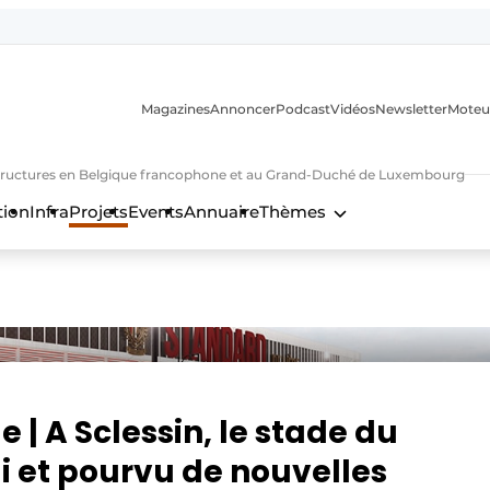
Magazines
Annoncer
Podcast
Vidéos
Newsletter
Moteu
nfrastructures en Belgique francophone et au Grand-Duché de Luxembourg
tion
Infra
Projets
Events
Annuaire
Thèmes
n
e | A Sclessin, le stade du
 et pourvu de nouvelles