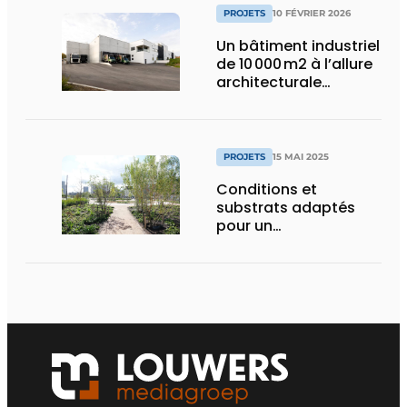
PROJETS
10 FÉVRIER 2026
Un bâtiment industriel
de 10 000 m2 à l’allure
architecturale
construit en moins
d’un an
PROJETS
15 MAI 2025
Conditions et
substrats adaptés
pour un
aménagement
d’espace vert à
rendement optimal et
une gestion de l’eau
efficace