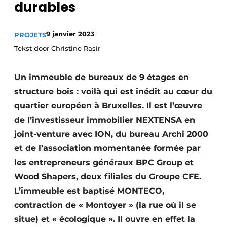
durables
Termes et conditions
Video’s
9 janvier 2023
PROJETS
Tekst door Christine Rasir
Un immeuble de bureaux de 9 étages en
Construction bois
structure bois : voilà qui est inédit au cœur du
Contrôle d’accès
quartier européen à Bruxelles. Il est l’œuvre
de l’investisseur immobilier NEXTENSA en
Éclairage
joint-venture avec ION, du bureau Archi 2000
Fondations
et de l’association momentanée formée par
les entrepreneurs généraux BPC Group et
Façades
Wood Shapers, deux filiales du Groupe CFE.
L’immeuble est baptisé MONTECO,
Géotextiles
contraction de « Montoyer » (la rue où il se
Infrastructures souterraines et égouttage
situe) et « écologique ». Il ouvre en effet la