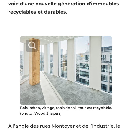
voie d’une nouvelle génération d’immeubles
Protection solaire
recyclables et durables.
Rénovation
Sécurité incendie
Software
Techniques ferroviaires
Travaux ferroviaires
Bois, béton, vitrage, tapis de sol : tout est recyclable.
(photo : Wood Shapers)
A l’angle des rues Montoyer et de l’Industrie, le