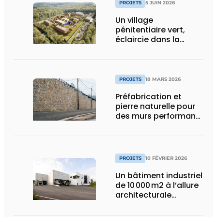
PROJETS
5 JUIN 2026
Un village
pénitentiaire vert,
éclaircie dans la
surpopulation
carcérale
PROJETS
18 MARS 2026
Préfabrication et
pierre naturelle pour
des murs performants
et esthétiques
PROJETS
10 FÉVRIER 2026
Un bâtiment industriel
de 10 000 m2 à l’allure
architecturale
construit en moins
d’un an