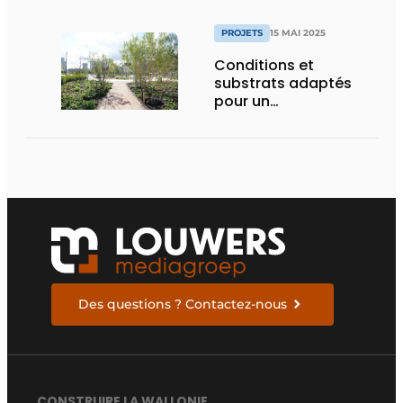
PROJETS
15 MAI 2025
Conditions et
substrats adaptés
pour un
aménagement
d’espace vert à
rendement optimal et
une gestion de l’eau
efficace
Des questions ? Contactez-nous
CONSTRUIRE LA WALLONIE