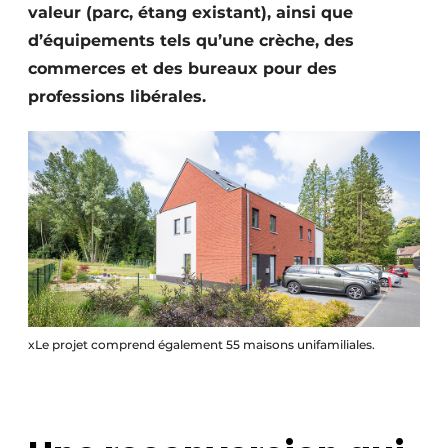
valeur (parc, étang existant), ainsi que
Protection solaire
d’équipements tels qu’une crèche, des
Rénovation
commerces et des bureaux pour des
professions libérales.
Sécurité incendie
Software
Techniques ferroviaires
Travaux ferroviaires
xLe projet comprend également 55 maisons unifamiliales.