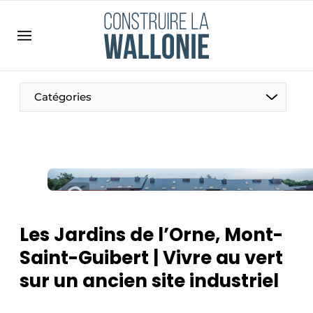
Contact
Contact direct
Emploi
Catégories
Enregistrer une offre d’emploi
Entreprises
Merci de votre inscription
S’inscrire
Home
Meest gelezen
Newsletter
Les Jardins de l’Orne, Mont-
Podcasts
Saint-Guibert | Vivre au vert
Privacy / Cookie statement
sur un ancien site industriel
S’inscrire à l’événement
S’inscrire