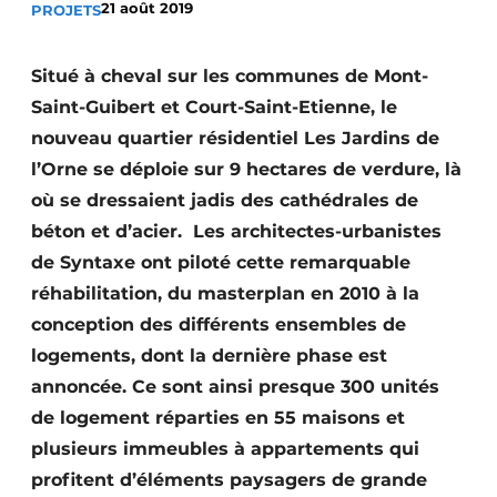
21 août 2019
PROJETS
Termes et conditions
Video’s
Situé à cheval sur les communes de Mont-
Saint-Guibert et Court-Saint-Etienne, le
nouveau quartier résidentiel Les Jardins de
l’Orne se déploie sur 9 hectares de verdure, là
Construction bois
où se dressaient jadis des cathédrales de
Contrôle d’accès
béton et d’acier.
Les architectes-urbanistes
de Syntaxe ont piloté cette remarquable
Éclairage
réhabilitation, du masterplan en 2010 à la
Fondations
conception des différents ensembles de
logements, dont la dernière phase est
Façades
annoncée. Ce sont ainsi presque 300 unités
de logement réparties en 55 maisons et
Géotextiles
plusieurs immeubles à appartements qui
Infrastructures souterraines et égouttage
profitent d’éléments paysagers de grande