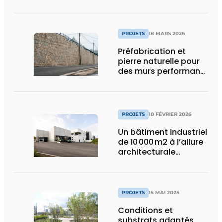
surpopulation
carcérale
PROJETS
18 MARS 2026
Préfabrication et
pierre naturelle pour
des murs performants
et esthétiques
PROJETS
10 FÉVRIER 2026
Un bâtiment industriel
de 10 000 m2 à l’allure
architecturale
construit en moins
d’un an
PROJETS
15 MAI 2025
Conditions et
substrats adaptés