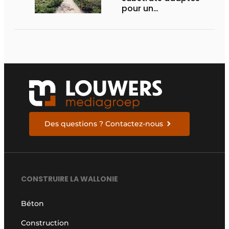
pour un
aménagement
d’espace vert à
rendement optimal et
une gestion de l’eau
efficace
Des questions ? Contactez-nous
CONSTRUIRE LA WALLONIE
Béton
Construction