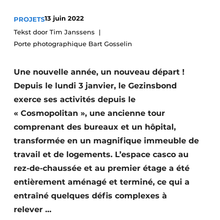
Termes et conditions
13 juin 2022
PROJETS
Video’s
Tekst door Tim Janssens
Porte photographique Bart Gosselin
Une nouvelle année, un nouveau départ !
Construction bois
Depuis le lundi 3 janvier, le Gezinsbond
Contrôle d’accès
exerce ses activités depuis le
« Cosmopolitan », une ancienne tour
Éclairage
comprenant des bureaux et un hôpital,
transformée en un magnifique immeuble de
Fondations
travail et de logements. L’espace casco au
Façades
rez-de-chaussée et au premier étage a été
entièrement aménagé et terminé, ce qui a
Géotextiles
entraîné quelques défis complexes à
Infrastructures souterraines et égouttage
relever …