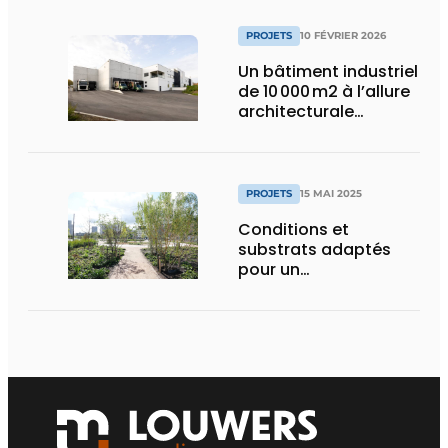
PROJETS
10 FÉVRIER 2026
Un bâtiment industriel
de 10 000 m2 à l’allure
architecturale
construit en moins
d’un an
PROJETS
15 MAI 2025
Conditions et
substrats adaptés
pour un
aménagement
d’espace vert à
rendement optimal et
une gestion de l’eau
efficace