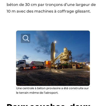
Protection solaire
béton de 30 cm par tronçons d’une largeur de
10 m avec des machines à coffrage glissant.
Rénovation
Sécurité incendie
Software
Techniques ferroviaires
Travaux ferroviaires
Une centrale à béton provisoire a été construite sur
le terrain même de l’aéroport.