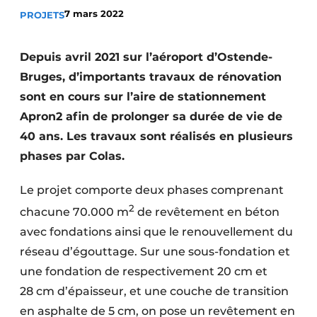
7 mars 2022
PROJETS
Termes et conditions
Video’s
Depuis avril 2021 sur l’aéroport d’Ostende-
Bruges, d’importants travaux de rénovation
sont en cours sur l’aire de stationnement
Construction bois
Apron2 afin de prolonger sa durée de vie de
40 ans. Les travaux sont réalisés en plusieurs
Contrôle d’accès
phases par Colas.
Éclairage
Le projet comporte deux phases comprenant
Fondations
2
chacune 70.000 m
de revêtement en béton
avec fondations ainsi que le renouvellement du
Façades
réseau d’égouttage. Sur une sous-fondation et
Géotextiles
une fondation de respectivement 20 cm et
28 cm d’épaisseur, et une couche de transition
Infrastructures souterraines et égouttage
en asphalte de 5 cm, on pose un revêtement en