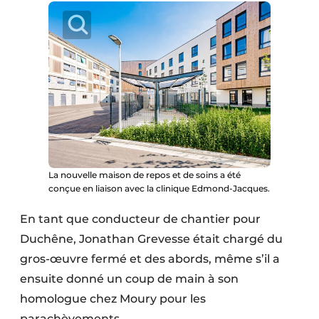
Protection solaire
Rénovation
Sécurité incendie
Software
Techniques ferroviaires
Travaux ferroviaires
La nouvelle maison de repos et de soins a été
conçue en liaison avec la clinique Edmond-Jacques.
En tant que conducteur de chantier pour
Duchêne, Jonathan Grevesse était chargé du
gros-œuvre fermé et des abords, même s’il a
ensuite donné un coup de main à son
homologue chez Moury pour les
parachèvements.