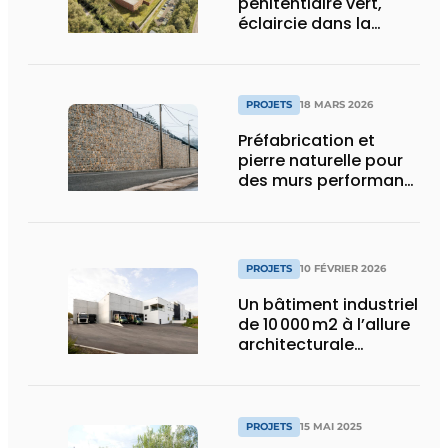
pénitentiaire vert,
éclaircie dans la
surpopulation
carcérale
PROJETS
18 MARS 2026
Préfabrication et
pierre naturelle pour
des murs performants
et esthétiques
PROJETS
10 FÉVRIER 2026
Un bâtiment industriel
de 10 000 m2 à l’allure
architecturale
construit en moins
d’un an
PROJETS
15 MAI 2025