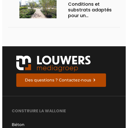
Conditions et
substrats adaptés
pour un
aménagement
d’espace vert à
rendement optimal et
une gestion de l’eau
efficace
Des questions ? Contactez-nous
CONSTRUIRE LA WALLONIE
Béton