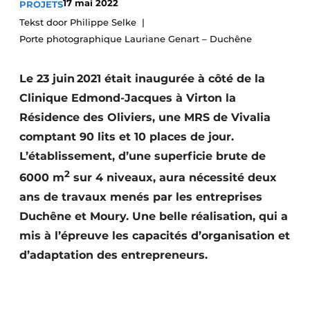
17 mai 2022
PROJETS
Termes et conditions
Tekst door Philippe Selke
Video’s
Porte photographique Lauriane Genart – Duchêne
Le 23 juin 2021 était inaugurée à côté de la
Clinique Edmond-Jacques à Virton la
Construction bois
Résidence des Oliviers, une MRS de Vivalia
comptant 90 lits et 10 places de jour.
Contrôle d’accès
L’établissement, d’une superficie brute de
Éclairage
2
6000 m
sur 4 niveaux, aura nécessité deux
ans de travaux menés par les entreprises
Fondations
Duchêne et Moury. Une belle réalisation, qui a
Façades
mis à l’épreuve les capacités d’organisation et
d’adaptation des entrepreneurs.
Géotextiles
Infrastructures souterraines et égouttage