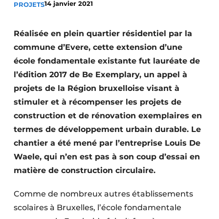
14 janvier 2021
PROJETS
Termes et conditions
Video’s
Réalisée en plein quartier résidentiel par la
commune d’Evere, cette extension d’une
école fondamentale existante fut lauréate de
l’édition 2017 de Be Exemplary, un appel à
Construction bois
projets de la Région bruxelloise visant à
Contrôle d’accès
stimuler et à récompenser les projets de
construction et de rénovation exemplaires en
Éclairage
termes de développement urbain durable. Le
Fondations
chantier a été mené par l’entreprise Louis De
Waele, qui n’en est pas à son coup d’essai en
Façades
matière de construction circulaire.
Géotextiles
Comme de nombreux autres établissements
Infrastructures souterraines et égouttage
scolaires à Bruxelles, l’école fondamentale