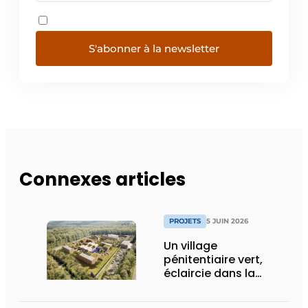
S'abonner à la newsletter
Connexes articles
PROJETS
5 JUIN 2026
Un village
pénitentiaire vert,
éclaircie dans la
surpopulation
carcérale