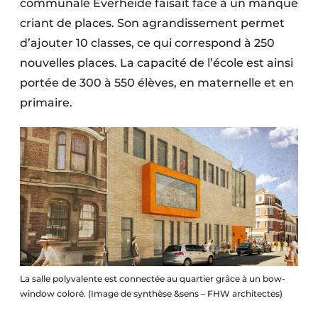
communale Everheide faisait face à un manque
Protection solaire
criant de places. Son agrandissement permet
d’ajouter 10 classes, ce qui correspond à 250
Rénovation
nouvelles places. La capacité de l’école est ainsi
Sécurité incendie
portée de 300 à 550 élèves, en maternelle et en
primaire.
Software
Techniques ferroviaires
Travaux ferroviaires
La salle polyvalente est connectée au quartier grâce à un bow-
window coloré. (Image de synthèse &sens – FHW architectes)