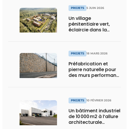
PROJETS
5 JUIN 2026
Un village
pénitentiaire vert,
éclaircie dans la
surpopulation
carcérale
PROJETS
18 MARS 2026
Préfabrication et
pierre naturelle pour
des murs performants
et esthétiques
PROJETS
10 FÉVRIER 2026
Un bâtiment industriel
de 10 000 m2 à l’allure
architecturale
construit en moins