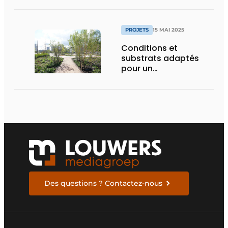
d’un an
PROJETS
15 MAI 2025
Conditions et
substrats adaptés
pour un
aménagement
d’espace vert à
rendement optimal et
une gestion de l’eau
efficace
Des questions ? Contactez-nous