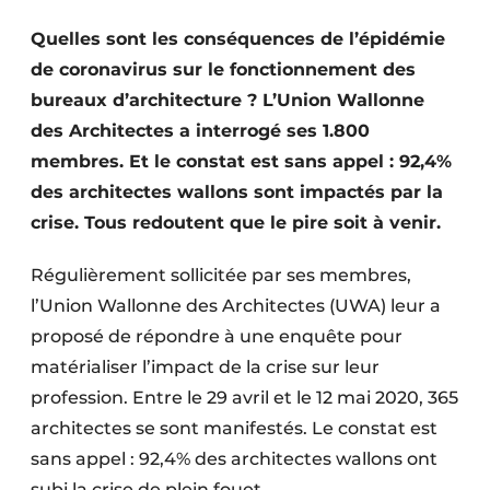
Termes et conditions
Quelles sont les conséquences de l’épidémie
Video’s
de coronavirus sur le fonctionnement des
bureaux d’architecture ? L’Union Wallonne
des Architectes a interrogé ses 1.800
membres. Et le constat est sans appel : 92,4%
Construction bois
des architectes wallons sont impactés par la
Contrôle d’accès
crise. Tous redoutent que le pire soit à venir.
Éclairage
Régulièrement sollicitée par ses membres,
l’Union Wallonne des Architectes (UWA) leur a
Fondations
proposé de répondre à une enquête pour
Façades
matérialiser l’impact de la crise sur leur
profession. Entre le 29 avril et le 12 mai 2020, 365
Géotextiles
architectes se sont manifestés. Le constat est
sans appel : 92,4% des architectes wallons ont
Infrastructures souterraines et égouttage
subi la crise de plein fouet.