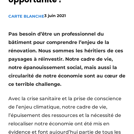
Termes et conditions
3 juin 2021
CARTE BLANCHE
Video’s
Pas besoin d’être un professionnel du
bâtiment pour comprendre l’enjeu de la
Construction bois
rénovation. Nous sommes les héritiers de ces
paysages à réinvestir. Notre cadre de vie,
Contrôle d’accès
notre épanouissement social, mais aussi la
Éclairage
circularité de notre économie sont au cœur de
ce terrible challenge.
Fondations
Avec la crise sanitaire et la prise de conscience
Façades
de l’enjeu climatique, notre cadre de vie,
Géotextiles
l’épuisement des ressources et la nécessité de
relocaliser notre économie ont été mis en
Infrastructures souterraines et égouttage
évidence et font aujourd’hui partie de tous les