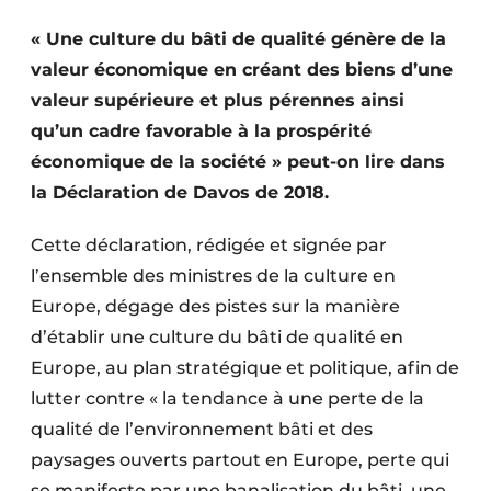
Termes et conditions
« Une culture du bâti de qualité génère de la
Video’s
valeur économique en créant des biens d’une
valeur supérieure et plus pérennes ainsi
qu’un cadre favorable à la prospérité
économique de la société » peut-on lire dans
Construction bois
la Déclaration de Davos de 2018.
Contrôle d’accès
Cette déclaration, rédigée et signée par
Éclairage
l’ensemble des ministres de la culture en
Europe, dégage des pistes sur la manière
Fondations
d’établir une culture du bâti de qualité en
Façades
Europe, au plan stratégique et politique, afin de
lutter contre « la tendance à une perte de la
Géotextiles
qualité de l’environnement bâti et des
paysages ouverts partout en Europe, perte qui
Infrastructures souterraines et égouttage
se manifeste par une banalisation du bâti, une