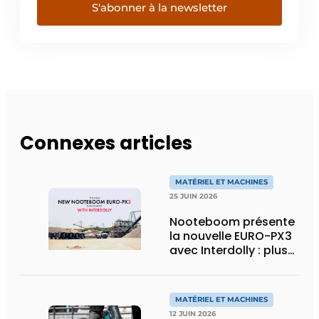
S'abonner à la newsletter
Connexes articles
MATÉRIEL ET MACHINES
25 JUIN 2026
Nooteboom présente
la nouvelle EURO-PX3
avec Interdolly : plus
de charge utile, plus
de flexibilité pour le
transport spécial
MATÉRIEL ET MACHINES
12 JUIN 2026