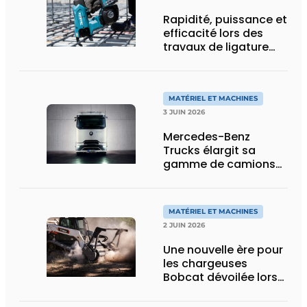
Rapidité, puissance et
efficacité lors des
travaux de ligature
d’acier d’armature
MATÉRIEL ET MACHINES
3 JUIN 2026
Mercedes-Benz
Trucks élargit sa
gamme de camions
électriques avec une
nouvelle variante
eActros Lowliner
MATÉRIEL ET MACHINES
2 JUIN 2026
Une nouvelle ère pour
les chargeuses
Bobcat dévoilée lors
des Demo Days 2026