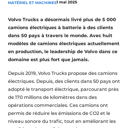
1 mai 2025
MATÉRIEL ET MACHINES
Termes et conditions
Video’s
Volvo Trucks a désormais livré plus de 5 000
camions électriques à batterie à des clients
dans 50 pays à travers le monde. Avec huit
modèles de camions électriques actuellement
Construction bois
en production, le leadership de Volvo dans ce
Contrôle d’accès
domaine est plus fort que jamais.
Éclairage
Depuis 2019, Volvo Trucks propose des camions
électriques. Depuis, des clients dans 50 pays ont
Fondations
adopté le transport électrique, parcourant près
Façades
de 170 millions de kilomètres dans des
opérations commerciales. Ces camions ont
Géotextiles
permis de réduire les émissions de CO2 et le
Infrastructures souterraines et égouttage
niveau sonore du trafic, tout en améliorant les