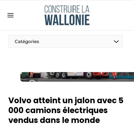
Contact
Contact direct
Emploi
Catégories
Enregistrer une offre d’emploi
Entreprises
Merci de votre inscription
S’inscrire
Home
Meest gelezen
Newsletter
Volvo atteint un jalon avec 5
Podcasts
000 camions électriques
Privacy / Cookie statement
vendus dans le monde
S’inscrire à l’événement
S’inscrire