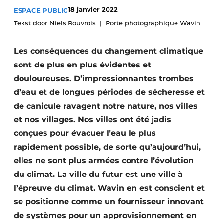
18 janvier 2022
ESPACE PUBLIC
Termes et conditions
Tekst door Niels Rouvrois
Porte photographique Wavin
Video’s
Les conséquences du changement climatique
sont de plus en plus évidentes et
Construction bois
douloureuses. D’impressionnantes trombes
d’eau et de longues périodes de sécheresse et
Contrôle d’accès
de canicule ravagent notre nature, nos villes
Éclairage
et nos villages. Nos villes ont été jadis
conçues pour évacuer l’eau le plus
Fondations
rapidement possible, de sorte qu’aujourd’hui,
elles ne sont plus armées contre l’évolution
Façades
du climat. La ville du futur est une ville à
Géotextiles
l’épreuve du climat. Wavin en est conscient et
se positionne comme un fournisseur innovant
Infrastructures souterraines et égouttage
de systèmes pour un approvisionnement en