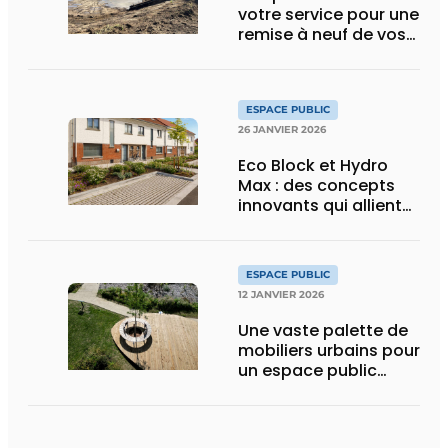
votre service pour une
remise à neuf de vos
espaces publics
ESPACE PUBLIC
26 JANVIER 2026
Eco Block et Hydro
Max : des concepts
innovants qui allient
infiltration,
verdissement et
résistance
ESPACE PUBLIC
12 JANVIER 2026
Une vaste palette de
mobiliers urbains pour
un espace public
inclusif