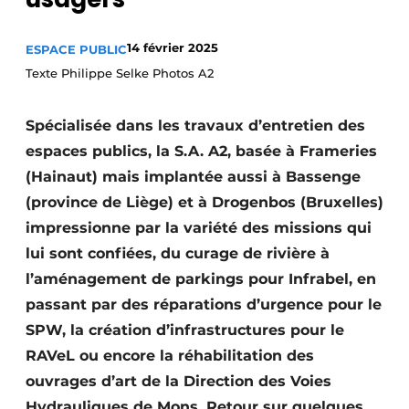
Termes et conditions
14 février 2025
ESPACE PUBLIC
Video’s
Texte Philippe Selke Photos A2
Spécialisée dans les travaux d’entretien des
Construction bois
espaces publics, la S.A. A2, basée à Frameries
(Hainaut) mais implantée aussi à Bassenge
Contrôle d’accès
(province de Liège) et à Drogenbos (Bruxelles)
Éclairage
impressionne par la variété des missions qui
lui sont confiées, du curage de rivière à
Fondations
l’aménagement de parkings pour Infrabel, en
Façades
passant par des réparations d’urgence pour le
SPW, la création d’infrastructures pour le
Géotextiles
RAVeL ou encore la réhabilitation des
ouvrages d’art de la Direction des Voies
Infrastructures souterraines et égouttage
Hydrauliques de Mons. Retour sur quelques