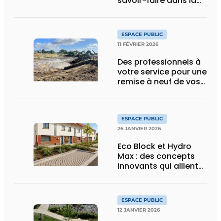
savoir-faire dans la
fonte de voirie
ESPACE PUBLIC
11 FÉVRIER 2026
Des professionnels à
votre service pour une
remise à neuf de vos
espaces publics
ESPACE PUBLIC
26 JANVIER 2026
Eco Block et Hydro
Max : des concepts
innovants qui allient
infiltration,
verdissement et
résistance
ESPACE PUBLIC
12 JANVIER 2026