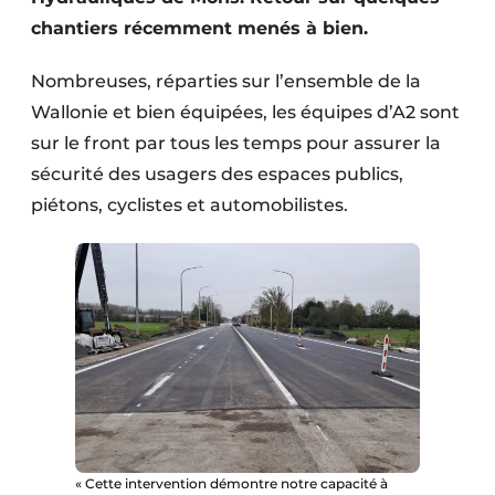
Protection solaire
chantiers récemment menés à bien.
Rénovation
Nombreuses, réparties sur l’ensemble de la
Wallonie et bien équipées, les équipes d’A2 sont
Sécurité incendie
sur le front par tous les temps pour assurer la
Software
sécurité des usagers des espaces publics,
piétons, cyclistes et automobilistes.
Techniques ferroviaires
Travaux ferroviaires
« Cette intervention démontre notre capacité à