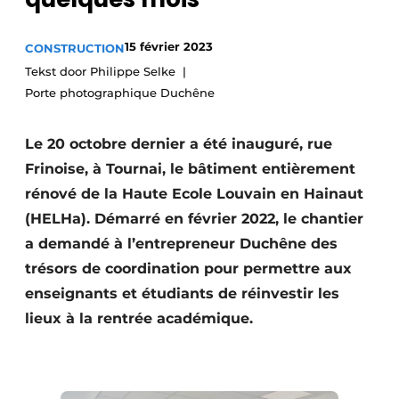
Termes et conditions
15 février 2023
CONSTRUCTION
Video’s
Tekst door Philippe Selke
Porte photographique Duchêne
Construction bois
Le 20 octobre dernier a été inauguré, rue
Frinoise, à Tournai, le bâtiment entièrement
Contrôle d’accès
rénové de la Haute Ecole Louvain en Hainaut
Éclairage
(HELHa). Démarré en février 2022, le chantier
a demandé à l’entrepreneur Duchêne des
Fondations
trésors de coordination pour permettre aux
enseignants et étudiants de réinvestir les
Façades
lieux à la rentrée académique.
Géotextiles
Infrastructures souterraines et égouttage