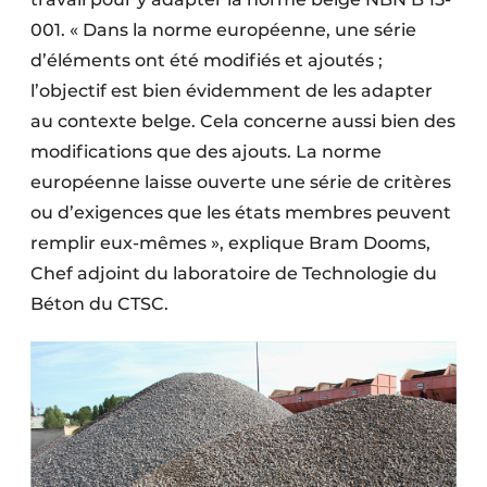
Protection solaire
001. « Dans la norme européenne, une série
d’éléments ont été modifiés et ajoutés ;
Rénovation
l’objectif est bien évidemment de les adapter
Sécurité incendie
au contexte belge. Cela concerne aussi bien des
modifications que des ajouts. La norme
Software
européenne laisse ouverte une série de critères
ou d’exigences que les états membres peuvent
Techniques ferroviaires
remplir eux-mêmes », explique Bram Dooms,
Travaux ferroviaires
Chef adjoint du laboratoire de Technologie du
Béton du CTSC.