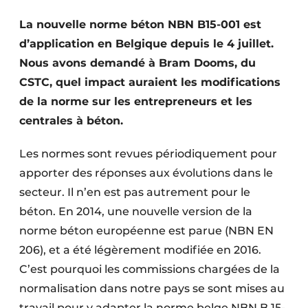
Termes et conditions
La nouvelle norme béton NBN B15-001 est
Video’s
d’application en Belgique depuis le 4 juillet.
Nous avons demandé à Bram Dooms, du
CSTC, quel impact auraient les modifications
de la norme sur les entrepreneurs et les
Construction bois
centrales à béton.
Contrôle d’accès
Les normes sont revues périodiquement pour
Éclairage
apporter des réponses aux évolutions dans le
secteur. Il n’en est pas autrement pour le
Fondations
béton. En 2014, une nouvelle version de la
Façades
norme béton européenne est parue (NBN EN
206), et a été légèrement modifiée en 2016.
Géotextiles
C’est pourquoi les commissions chargées de la
normalisation dans notre pays se sont mises au
Infrastructures souterraines et égouttage
travail pour y adapter la norme belge NBN B 15-